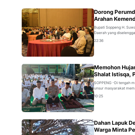
MAKASSAR
Dorong Perumda
Arahan Kemenda
Bupati Soppeng H. Suwa
Daerah yang diselengga
22:36
POLISI
Memohon Hujan
Shalat Istisqa
SOPPENG -Di tengah mu
unsur masyarakat meman
10:25
PERISTIWA
Dahan Lapuk De
Warga Minta P