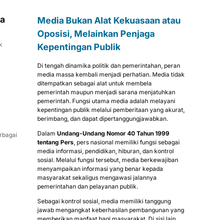
ma
Media Bukan Alat Kekuasaan atau
Oposisi, Melainkan Penjaga
k
Kepentingan Publik
Di tengah dinamika politik dan pemerintahan, peran
media massa kembali menjadi perhatian. Media tidak
ditempatkan sebagai alat untuk membela
pemerintah maupun menjadi sarana menjatuhkan
pemerintah. Fungsi utama media adalah melayani
kepentingan publik melalui pemberitaan yang akurat,
berimbang, dan dapat dipertanggungjawabkan.
Dalam
Undang-Undang Nomor 40 Tahun 1999
rbagai
tentang Pers
, pers nasional memiliki fungsi sebagai
media informasi, pendidikan, hiburan, dan kontrol
sosial. Melalui fungsi tersebut, media berkewajiban
menyampaikan informasi yang benar kepada
masyarakat sekaligus mengawasi jalannya
pemerintahan dan pelayanan publik.
Sebagai kontrol sosial, media memiliki tanggung
jawab mengangkat keberhasilan pembangunan yang
memberikan manfaat bagi masyarakat. Di sisi lain,