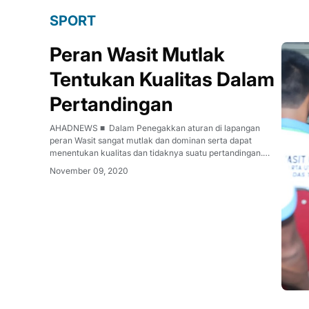
SPORT
Peran Wasit Mutlak
Tentukan Kualitas Dalam
Pertandingan
AHADNEWS ■ Dalam Penegakkan aturan di lapangan
peran Wasit sangat mutlak dan dominan serta dapat
menentukan kualitas dan tidaknya suatu pertandingan.
Demikian disampaikan Kapala Pusat Jasmani Peraturan
November 09, 2020
Militer Dasar (Kapusjaspermildas) TNI Brigjen TNI Robert D.
Ndona saat membuka Pembekalan Wasit S