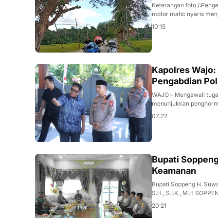
Keterangan foto /:Pengendara ke
motor matic nyaris menj
10:15
POLISI
Kapolres Wajo:
Pengabdian Pol
WAJO – Mengawali tugas sebagai Kapolres Wajo, AKBP Douglas Mahendrajaya, S.H.,S.I.K.,M.I.K.,M.Tr.Opsla
menunjukkan penghorma
07:22
DAERAH
Bupati Soppeng
Keamanan
Bupati Soppeng H. Suwa
20:21