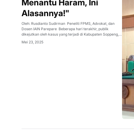
Menantu Haram, Ini
Alasannya!"
Oleh: Rusdianto Sudirman Peneliti FPMS, Advokat, dan
Dosen IAIN Parepare Beberapa hari terakhir, publik
dikejutkan oleh kasus yang terjadi di Kabupaten Soppeng,
Sulawesi Selatan. Seorang pria dilaporkan menjalin
Mei 23, 2025
hubungan intim dengan ibu mertuanya, yang kemudian
mengandung anak dari menantunya sen