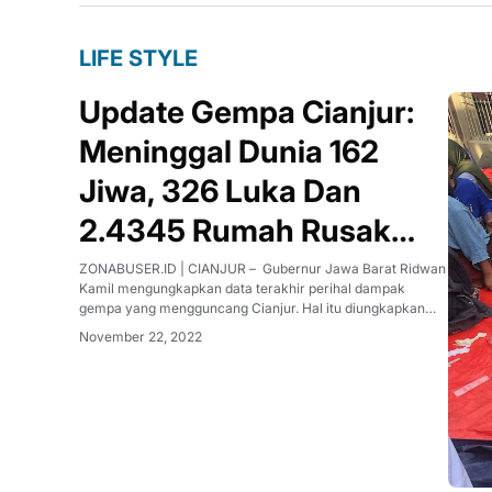
LIFE STYLE
Update Gempa Cianjur:
Meninggal Dunia 162
Jiwa, 326 Luka Dan
2.4345 Rumah Rusak
Berat
ZONABUSER.ID | CIANJUR – Gubernur Jawa Barat Ridwan
Kamil mengungkapkan data terakhir perihal dampak
gempa yang mengguncang Cianjur. Hal itu diungkapkan
Kang Emil, dalam unggahan di akun Instagram resmi yang
November 22, 2022
dikutip hari ini, Selasa (22/11/2022)."Hingga per jam 21.00,
dari call center BPBD Cianjur,