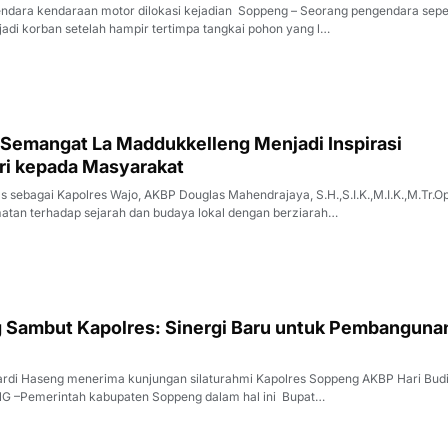
ndaraan motor dilokasi kejadian Soppeng – Seorang pengendara sepeda
adi korban setelah hampir tertimpa tangkai pohon yang l…
 Semangat La Maddukkelleng Menjadi Inspirasi
ri kepada Masyarakat
tan terhadap sejarah dan budaya lokal dengan berziarah…
 Sambut Kapolres: Sinergi Baru untuk Pembanguna
rdi Haseng menerima kunjungan silaturahmi Kapolres Soppeng AKBP Hari Budi
S.H., S.I.K., M.H SOPPENG –Pemerintah kabupaten Soppeng dalam hal ini Bupat…