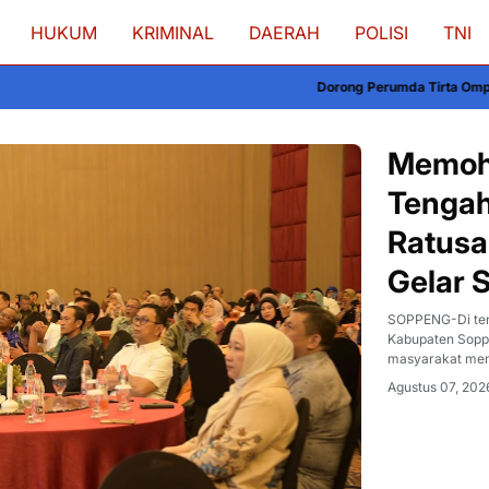
HUKUM
KRIMINAL
DAERAH
POLISI
TNI
Dorong Perumda Tirta Ompo Lebih Produktif, Bupati Soppe