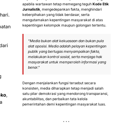
apabila wartawan tetap memegang teguh
Kode Etik
Jurnalistik
, mengedepankan fakta, menghindari
hari.
keberpihakan yang tidak berdasar, serta
mengutamakan kepentingan masyarakat di atas
kepentingan kelompok maupun golongan tertentu.
batan
"Media bukan alat kekuasaan dan bukan pula
dari
alat oposisi. Media adalah pelayan kepentingan
publik yang bertugas menyampaikan fakta,
melakukan kontrol sosial, serta menjaga hak
masyarakat untuk memperoleh informasi yang
benar."
g
Dengan menjalankan fungsi tersebut secara
konsisten, media diharapkan tetap menjadi salah
satu pilar demokrasi yang mendorong transparansi,
oko
,
akuntabilitas, dan perbaikan tata kelola
a
pemerintahan demi kepentingan masyarakat luas.