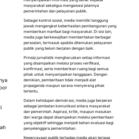
masyarakat sekaligus mengawasi jalannya
pemerintahan dan pelayanan publik.
Sebagai kontrol sosial, media memiliki tanggung
jawab mengangkat keberhasilan pembangunan yang
memberikan manfaat bagi masyarakat. Di sisi lain,
media juga berkewajiban memberitakan berbagai
persoalan, termasuk apabila ditemukan pelayanan
publik yang belum berjalan dengan baik.
Prinsip jurnalistik mengharuskan setiap informasi
yang disampaikan melalui proses verifikasi,
konfirmasi, serta memberikan ruang bagi semua
pihak untuk menyampaikan tanggapan. Dengan
nya
demikian, pemberitaan tidak menjadi alat
propaganda maupun sarana menyerang pihak
por
tertentu.
Dalam kehidupan demokrasi, media juga berperan
sebagai jembatan komunikasi antara masyarakat
i
dan pemerintah. Aspirasi, kritik, maupun masukan
dari warga dapat disampaikan melalui pemberitaan
yang objektif sehingga menjadi bahan evaluasi bagi
lah
penyelenggara pemerintahan.
Kepercayaan publik terhadap media akan terjaga