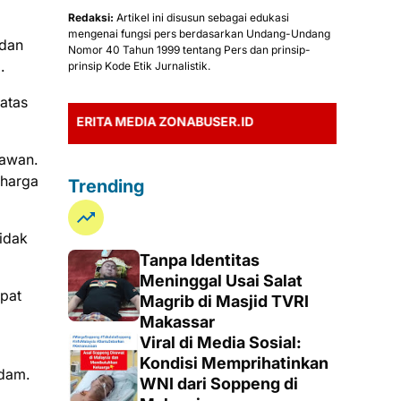
Redaksi:
Artikel ini disusun sebagai edukasi
mengenai fungsi pers berdasarkan Undang-Undang
 dan
Nomor 40 Tahun 1999 tentang Pers dan prinsip-
.
prinsip Kode Etik Jurnalistik.
atas
ERITA MEDIA ZONABUSER.ID
tawan.
rharga
Trending
tidak
Tanpa Identitas
Meninggal Usai Salat
apat
Magrib di Masjid TVRI
Makassar
Viral di Media Sosial:
Kondisi Memprihatinkan
Idam.
WNI dari Soppeng di