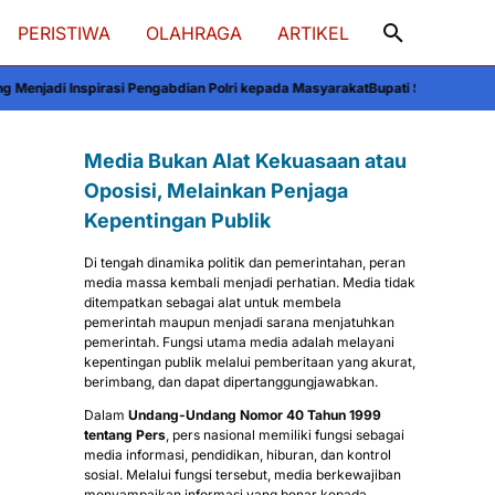
PERISTIWA
OLAHRAGA
ARTIKEL
ngabdian Polri kepada Masyarakat
Bupati Soppeng Sambut Kapolres: Sinerg
Media Bukan Alat Kekuasaan atau
Oposisi, Melainkan Penjaga
Kepentingan Publik
Di tengah dinamika politik dan pemerintahan, peran
media massa kembali menjadi perhatian. Media tidak
ditempatkan sebagai alat untuk membela
pemerintah maupun menjadi sarana menjatuhkan
pemerintah. Fungsi utama media adalah melayani
kepentingan publik melalui pemberitaan yang akurat,
berimbang, dan dapat dipertanggungjawabkan.
Dalam
Undang-Undang Nomor 40 Tahun 1999
tentang Pers
, pers nasional memiliki fungsi sebagai
media informasi, pendidikan, hiburan, dan kontrol
sosial. Melalui fungsi tersebut, media berkewajiban
menyampaikan informasi yang benar kepada