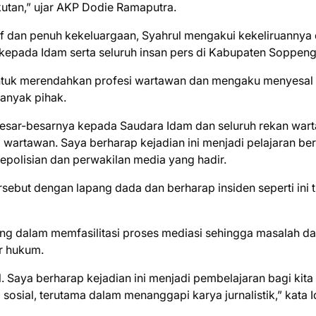
tan,” ujar AKP Dodie Ramaputra.
f dan penuh kekeluargaan, Syahrul mengakui kekeliruannya
epada Idam serta seluruh insan pers di Kabupaten Soppeng
untuk merendahkan profesi wartawan dan mengaku menyesal 
TERIMA KASIH TELAH MEMBACA B
anyak pihak.
ar-besarnya kepada Saudara Idam dan seluruh rekan war
 wartawan. Saya berharap kejadian ini menjadi pelajaran be
kepolisian dan perwakilan media yang hadir.
sebut dengan lapang dada dan berharap insiden seperti ini 
eng dalam memfasilitasi proses mediasi sehingga masalah d
ur hukum.
Saya berharap kejadian ini menjadi pembelajaran bagi kita
osial, terutama dalam menanggapi karya jurnalistik,” kata 