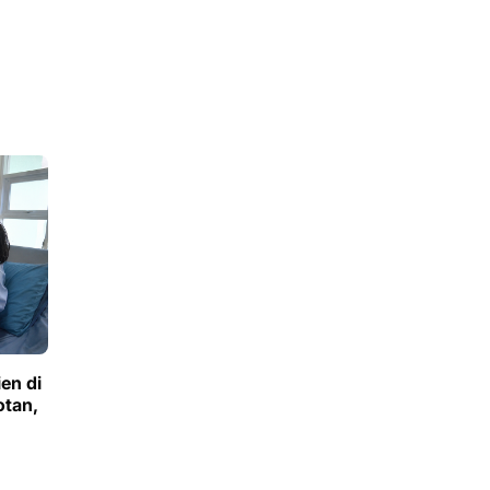
en di
tan,