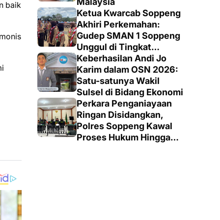
Malaysia
n baik
Ketua Kwarcab Soppeng
Akhiri Perkemahan:
Gudep SMAN 1 Soppeng
rmonis
Unggul di Tingkat
Penegak
Keberhasilan Andi Jo
i
Karim dalam OSN 2026:
Satu-satunya Wakil
Sulsel di Bidang Ekonomi
Perkara Penganiayaan
Ringan Disidangkan,
Polres Soppeng Kawal
Proses Hukum Hingga
Putusan