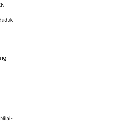
KN
 duduk
ang
Nilai-