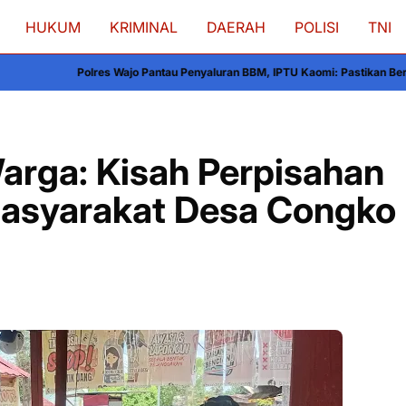
HUKUM
KRIMINAL
DAERAH
POLISI
TNI
o Pantau Penyaluran BBM, IPTU Kaomi: Pastikan Berjalan Sesuai Ketentuan
Keb
Warga: Kisah Perpisahan
syarakat Desa Congko