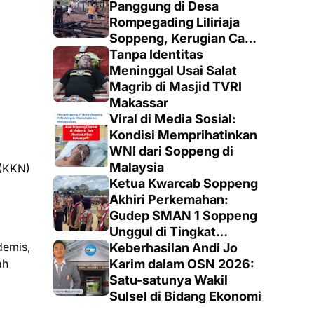
Panggung di Desa
Rompegading Liliriaja
Soppeng, Kerugian Capai
Rp300 Juta
Tanpa Identitas
Meninggal Usai Salat
Magrib di Masjid TVRI
Makassar
Viral di Media Sosial:
Kondisi Memprihatinkan
WNI dari Soppeng di
Malaysia
 (KKN)
Ketua Kwarcab Soppeng
Akhiri Perkemahan:
Gudep SMAN 1 Soppeng
Unggul di Tingkat
demis,
Penegak
Keberhasilan Andi Jo
ah
Karim dalam OSN 2026:
Satu-satunya Wakil
Sulsel di Bidang Ekonomi