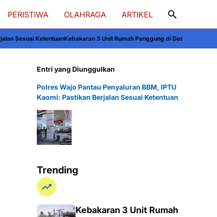
PERISTIWA
OLAHRAGA
ARTIKEL
akaran 3 Unit Rumah Panggung di Desa Rompegading Liliriaja Soppeng, Ke
Entri yang Diunggulkan
Polres Wajo Pantau Penyaluran BBM, IPTU
Kaomi: Pastikan Berjalan Sesuai Ketentuan
Trending
Kebakaran 3 Unit Rumah