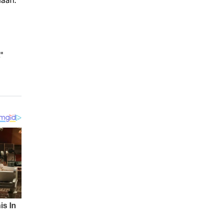
maan.
"