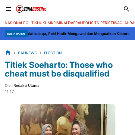
NASIONAL
POLITIK
HUKUM
KRIMINAL
DAERAH
POLISI
TNI
PERISTIWA
OLAHRA
 Shalat Istisqa, Polri Hadir Mengawal dan Menguatkan Kebersamaan
Dahan 
BERITA HARI INI
BALINEWS
ELECTION
Titiek Soeharto: Those who
cheat must be disqualified
Oleh
Redaksi Utama
11:17