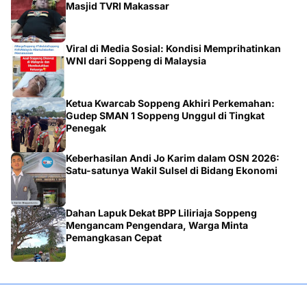
Masjid TVRI Makassar
Viral di Media Sosial: Kondisi Memprihatinkan
WNI dari Soppeng di Malaysia
Ketua Kwarcab Soppeng Akhiri Perkemahan:
Gudep SMAN 1 Soppeng Unggul di Tingkat
Penegak
Keberhasilan Andi Jo Karim dalam OSN 2026:
Satu-satunya Wakil Sulsel di Bidang Ekonomi
Dahan Lapuk Dekat BPP Liliriaja Soppeng
Mengancam Pengendara, Warga Minta
Pemangkasan Cepat