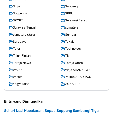
Sinjai
Soppeng
Soppeng-
SPBU
SPORT
Sulawesi Barat
Sulawesi Tengah
sumatera
sumatera utara
Sumbar
Surabaya
Takalar
Tator
Technology
Teluk Bintuni
TNI
Toraja News
Toraja Utara
WAJO
Wajo AHADNEWS
Wisata
Yalimo AHAD POST
Yogyakarta
ZONA BUSER
Entri yang Diunggulkan
Sehari Usai Kebakaran, Bupati Soppeng Sambangi Tiga