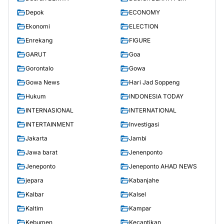
Depok
ECONOMY
Ekonomi
ELECTION
Enrekang
FIGURE
GARUT
Goa
Gorontalo
Gowa
Gowa News
Hari Jad Soppeng
Hukum
INDONESIA TODAY
INTERNASIONAL
INTERNATIONAL
INTERTAINMENT
Investigasi
Jakarta
Jambi
Jawa barat
Jenenponto
Jeneponto
Jeneponto AHAD NEWS
jepara
Kabanjahe
Kalbar
Kalsel
Kaltim
Kampar
Kebumen
Kecantikan