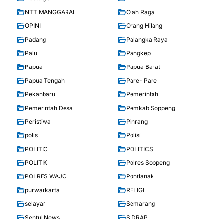
NTT MANGGARAI
Olah Raga
OPINI
Orang Hilang
Padang
Palangka Raya
Palu
Pangkep
Papua
Papua Barat
Papua Tengah
Pare- Pare
Pekanbaru
Pemerintah
Pemerintah Desa
Pemkab Soppeng
Peristiwa
Pinrang
polis
Polisi
POLITIC
POLITICS
POLITIK
Polres Soppeng
POLRES WAJO
Pontianak
purwarkarta
RELIGI
selayar
Semarang
Sentul News
SIDRAP