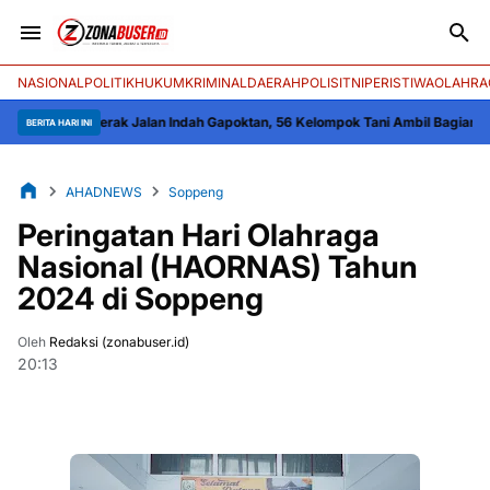
NASIONAL
POLITIK
HUKUM
KRIMINAL
DAERAH
POLISI
TNI
PERISTIWA
OLAHRA
k Jalan Indah Gapoktan, 56 Kelompok Tani Ambil Bagian
Polres Wajo Pantau 
BERITA HARI INI
AHADNEWS
Soppeng
Peringatan Hari Olahraga
Nasional (HAORNAS) Tahun
2024 di Soppeng
Oleh
Redaksi (zonabuser.id)
20:13