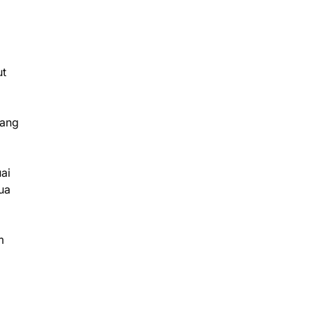
ut
yang
ai
ua
m