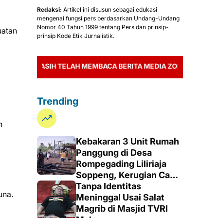
Redaksi:
Artikel ini disusun sebagai edukasi
mengenai fungsi pers berdasarkan Undang-Undang
Nomor 40 Tahun 1999 tentang Pers dan prinsip-
uatan
prinsip Kode Etik Jurnalistik.
MA KASIH TELAH MEMBACA BERITA MEDIA ZONABUSER.ID
Trending
n
Kebakaran 3 Unit Rumah
Panggung di Desa
Rompegading Liliriaja
Soppeng, Kerugian Capai
Rp300 Juta
Tanpa Identitas
una.
Meninggal Usai Salat
Magrib di Masjid TVRI