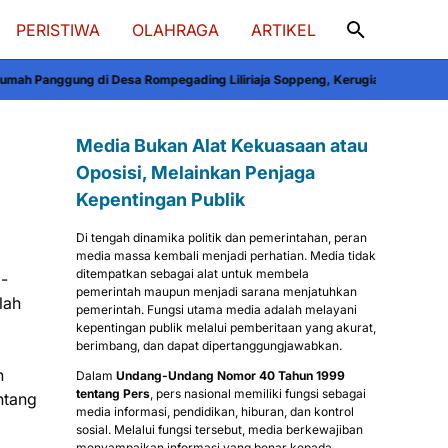
PERISTIWA
OLAHRAGA
ARTIKEL
di Desa Rompegading Liliriaja Soppeng, Kerugian Capai Rp300 Juta
Semara
Media Bukan Alat Kekuasaan atau
Oposisi, Melainkan Penjaga
Kepentingan Publik
Di tengah dinamika politik dan pemerintahan, peran
media massa kembali menjadi perhatian. Media tidak
ditempatkan sebagai alat untuk membela
g-
pemerintah maupun menjadi sarana menjatuhkan
lah
pemerintah. Fungsi utama media adalah melayani
kepentingan publik melalui pemberitaan yang akurat,
berimbang, dan dapat dipertanggungjawabkan.
n
Dalam
Undang-Undang Nomor 40 Tahun 1999
tentang Pers
, pers nasional memiliki fungsi sebagai
ntang
media informasi, pendidikan, hiburan, dan kontrol
sosial. Melalui fungsi tersebut, media berkewajiban
menyampaikan informasi yang benar kepada