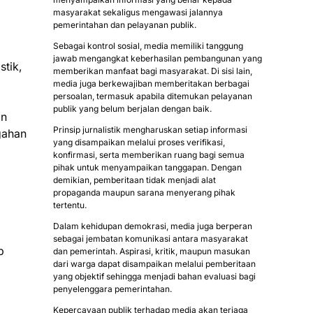
masyarakat sekaligus mengawasi jalannya
pemerintahan dan pelayanan publik.
Sebagai kontrol sosial, media memiliki tanggung
jawab mengangkat keberhasilan pembangunan yang
tik,
memberikan manfaat bagi masyarakat. Di sisi lain,
media juga berkewajiban memberitakan berbagai
persoalan, termasuk apabila ditemukan pelayanan
publik yang belum berjalan dengan baik.
an
Prinsip jurnalistik mengharuskan setiap informasi
gahan
yang disampaikan melalui proses verifikasi,
konfirmasi, serta memberikan ruang bagi semua
pihak untuk menyampaikan tanggapan. Dengan
demikian, pemberitaan tidak menjadi alat
propaganda maupun sarana menyerang pihak
tertentu.
Dalam kehidupan demokrasi, media juga berperan
sebagai jembatan komunikasi antara masyarakat
p
dan pemerintah. Aspirasi, kritik, maupun masukan
dari warga dapat disampaikan melalui pemberitaan
yang objektif sehingga menjadi bahan evaluasi bagi
penyelenggara pemerintahan.
Kepercayaan publik terhadap media akan terjaga