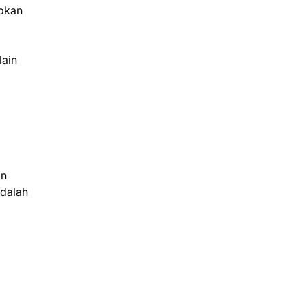
apkan
lain
an
adalah