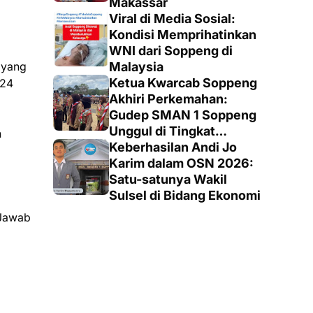
Makassar
Viral di Media Sosial:
Kondisi Memprihatinkan
WNI dari Soppeng di
 yang
Malaysia
Ketua Kwarcab Soppeng
 24
Akhiri Perkemahan:
Gudep SMAN 1 Soppeng
Unggul di Tingkat
n
Penegak
Keberhasilan Andi Jo
Karim dalam OSN 2026:
Satu-satunya Wakil
Sulsel di Bidang Ekonomi
 Jawab