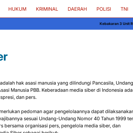
HUKUM
KRIMINAL
DAERAH
POLISI
TNI
Kebakaran 3 Unit Rumah Panggung 
er
adalah hak asasi manusia yang dilindungi Pancasila, Undan
sasi Manusia PBB. Keberadaan media siber di Indonesia ada
presi, dan pers.
memerlukan pedoman agar pengelolaannya dapat dilaksanaka
kewajibannya sesuai Undang-Undang Nomor 40 Tahun 1999 te
rs bersama organisasi pers, pengelola media siber, dan
a Siber sebagai berikut: