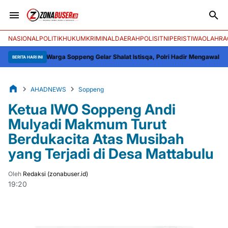
NASIONAL
POLITIK
HUKUM
KRIMINAL
DAERAH
POLISI
TNI
PERISTIWA
OLAHRA
usan Warga Soppeng Gelar Shalat Istisqa, Polri Hadir Mengawal dan Meng
BERITA HARI INI
AHADNEWS
Soppeng
Ketua IWO Soppeng Andi
Mulyadi Makmum Turut
Berdukacita Atas Musibah
yang Terjadi di Desa Mattabulu
Oleh
Redaksi (zonabuser.id)
19:20