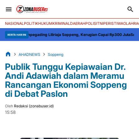
NASIONAL
POLITIK
HUKUM
KRIMINAL
DAERAH
POLISI
TNI
PERISTIWA
OLAHRA
Rompegading Liliriaja Soppeng, Kerugian Capai Rp300 Juta
Semarak HUT ke-
BERITA HARI INI
AHADNEWS
Soppeng
Publik Tunggu Kepiawaian Dr.
Andi Adawiah dalam Meramu
Rancangan Ekonomi Soppeng
di Debat Paslon
Oleh
Redaksi (zonabuser.id)
15:58