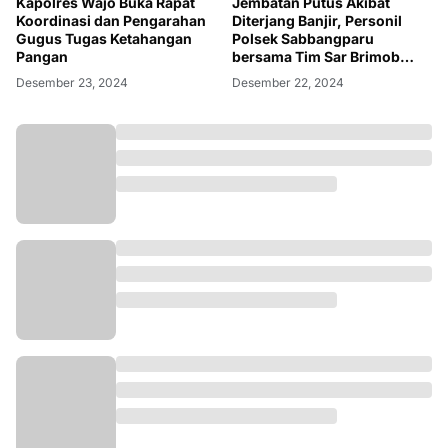
Kapolres Wajo Buka Rapat
Jembatan Putus Akibat
Koordinasi dan Pengarahan
Diterjang Banjir, Personil
Gugus Tugas Ketahangan
Polsek Sabbangparu
Pangan
bersama Tim Sar Brimob
Polda Sulsel Lakukan
Desember 23, 2024
Desember 22, 2024
Perbaikan dan Evakuasi
Warga