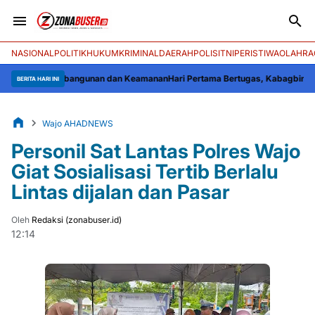
NASIONAL
POLITIK
HUKUM
KRIMINAL
DAERAH
POLISI
TNI
PERISTIWA
OLAHRA
ntuk Pembangunan dan Keamanan
Hari Pertama Bertugas, Kabagbinkar Biro SD
BERITA HARI INI
Wajo AHADNEWS
Personil Sat Lantas Polres Wajo
Giat Sosialisasi Tertib Berlalu
Lintas dijalan dan Pasar
Oleh
Redaksi (zonabuser.id)
12:14