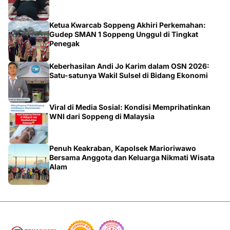
Ketua Kwarcab Soppeng Akhiri Perkemahan:
Gudep SMAN 1 Soppeng Unggul di Tingkat
Penegak
Keberhasilan Andi Jo Karim dalam OSN 2026:
Satu-satunya Wakil Sulsel di Bidang Ekonomi
Viral di Media Sosial: Kondisi Memprihatinkan
WNI dari Soppeng di Malaysia
Penuh Keakraban, Kapolsek Marioriwawo
Bersama Anggota dan Keluarga Nikmati Wisata
Alam