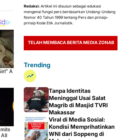
Redaksi:
Artikel ini disusun sebagai edukasi
mengenai fungsi pers berdasarkan Undang-Undang
Nomor 40 Tahun 1999 tentang Pers dan prinsip-
prinsip Kode Etik Jurnalistik.
IH TELAH MEMBACA BERITA MEDIA ZONABUSER.ID
Trending
Tanpa Identitas
Meninggal Usai Salat
Magrib di Masjid TVRI
Makassar
Viral di Media Sosial:
Kondisi Memprihatinkan
WNI dari Soppeng di