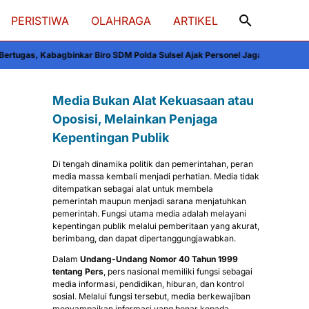
PERISTIWA
OLAHRAGA
ARTIKEL
kar Biro SDM Polda Sulsel Ajak Personel Jaga dan Pertahankan Kebersihan
V
Media Bukan Alat Kekuasaan atau
Oposisi, Melainkan Penjaga
Kepentingan Publik
Di tengah dinamika politik dan pemerintahan, peran
media massa kembali menjadi perhatian. Media tidak
ditempatkan sebagai alat untuk membela
pemerintah maupun menjadi sarana menjatuhkan
pemerintah. Fungsi utama media adalah melayani
kepentingan publik melalui pemberitaan yang akurat,
berimbang, dan dapat dipertanggungjawabkan.
Dalam
Undang-Undang Nomor 40 Tahun 1999
tentang Pers
, pers nasional memiliki fungsi sebagai
media informasi, pendidikan, hiburan, dan kontrol
sosial. Melalui fungsi tersebut, media berkewajiban
menyampaikan informasi yang benar kepada