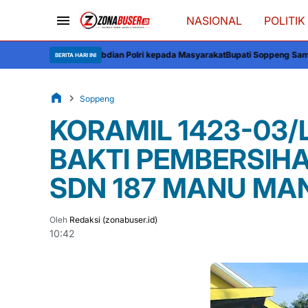
NASIONAL
POLITIK
 Pengabdian Polri kepada Masyarakat
Bupati Soppeng Sambut Kapolres: Sin
BERITA HARI INI
Soppeng
KORAMIL 1423-03/
BAKTI PEMBERSIH
SDN 187 MANU MA
Oleh
Redaksi (zonabuser.id)
10:42