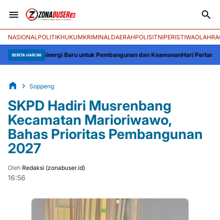
NASIONAL
POLITIK
HUKUM
KRIMINAL
DAERAH
POLISI
TNI
PERISTIWA
OLAHRA
res: Sinergi Baru untuk Pembangunan dan Keamanan
Hari Pertama Bertugas,
BERITA HARI INI
Soppeng
SKPD Hadiri Musrenbang
Kecamatan Marioriwawo,
Bahas Prioritas Pembangunan
2027
Oleh
Redaksi (zonabuser.id)
16:56