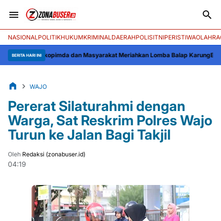
NASIONAL
POLITIK
HUKUM
KRIMINAL
DAERAH
POLISI
TNI
PERISTIWA
OLAHRA
a Forkopimda dan Masyarakat Meriahkan Lomba Balap Karung
Efektivitas Pe
BERITA HARI INI
WAJO
Pererat Silaturahmi dengan
Warga, Sat Reskrim Polres Wajo
Turun ke Jalan Bagi Takjil
Oleh
Redaksi (zonabuser.id)
04:19