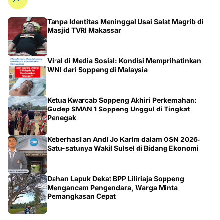
Tanpa Identitas Meninggal Usai Salat Magrib di
Masjid TVRI Makassar
Viral di Media Sosial: Kondisi Memprihatinkan
WNI dari Soppeng di Malaysia
Ketua Kwarcab Soppeng Akhiri Perkemahan:
Gudep SMAN 1 Soppeng Unggul di Tingkat
Penegak
Keberhasilan Andi Jo Karim dalam OSN 2026:
Satu-satunya Wakil Sulsel di Bidang Ekonomi
Dahan Lapuk Dekat BPP Liliriaja Soppeng
Mengancam Pengendara, Warga Minta
Pemangkasan Cepat