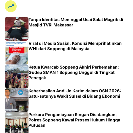
Tanpa Identitas Meninggal Usai Salat Magrib di
Masjid TVRI Makassar
Viral di Media Sosial: Kondisi Memprihatinkan
WNI dari Soppeng di Malaysia
Ketua Kwarcab Soppeng Akhiri Perkemahan:
Gudep SMAN 1 Soppeng Unggul di Tingkat
Penegak
Keberhasilan Andi Jo Karim dalam OSN 2026:
Satu-satunya Wakil Sulsel di Bidang Ekonomi
Perkara Penganiayaan Ringan Disidangkan,
Polres Soppeng Kawal Proses Hukum Hingga
Putusan