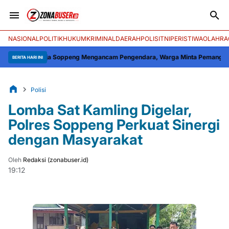
NASIONAL
POLITIK
HUKUM
KRIMINAL
DAERAH
POLISI
TNI
PERISTIWA
OLAHRA
iliriaja Soppeng Mengancam Pengendara, Warga Minta Pemangkasan Cepat
BERITA HARI INI
Polisi
Lomba Sat Kamling Digelar,
Polres Soppeng Perkuat Sinergi
dengan Masyarakat
Oleh
Redaksi (zonabuser.id)
19:12