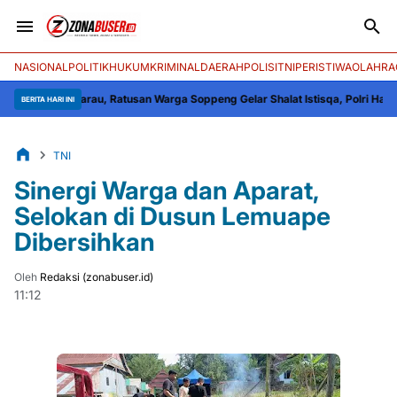
NASIONAL
POLITIK
HUKUM
KRIMINAL
DAERAH
POLISI
TNI
PERISTIWA
OLAHRA
h Kemarau, Ratusan Warga Soppeng Gelar Shalat Istisqa, Polri Hadir Meng
BERITA HARI INI
TNI
Sinergi Warga dan Aparat,
Selokan di Dusun Lemuape
Dibersihkan
Oleh
Redaksi (zonabuser.id)
11:12