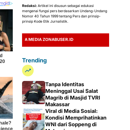
Redaksi:
Artikel ini disusun sebagai edukasi
mengenai fungsi pers berdasarkan Undang-Undang
Nomor 40 Tahun 1999 tentang Pers dan prinsip-
prinsip Kode Etik Jurnalistik.
TA MEDIA ZONABUSER.ID
Trending
Tanpa Identitas
Meninggal Usai Salat
Magrib di Masjid TVRI
Makassar
Viral di Media Sosial:
Kondisi Memprihatinkan
WNI dari Soppeng di