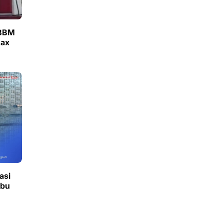
 BBM
max
asi
ibu