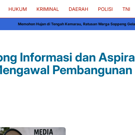
HUKUM
KRIMINAL
DAERAH
POLISI
TNI
jan di Tengah Kemarau, Ratusan Warga Soppeng Gelar Shalat Istisqa, Pol
ng Informasi dan Aspira
Mengawal Pembangunan