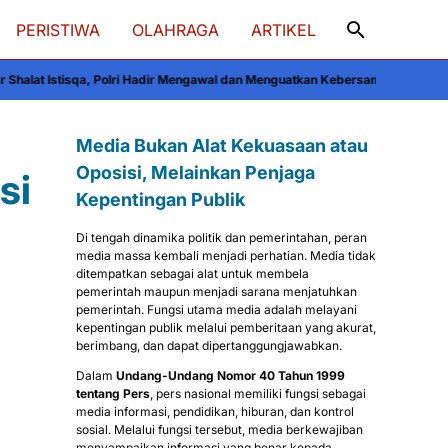
PERISTIWA
OLAHRAGA
ARTIKEL
ri Hadir Mengawal dan Menguatkan Kebersamaan
Dahan Lapuk Dekat BPP Lil
Media Bukan Alat Kekuasaan atau
Oposisi, Melainkan Penjaga
si
Kepentingan Publik
Di tengah dinamika politik dan pemerintahan, peran
media massa kembali menjadi perhatian. Media tidak
ditempatkan sebagai alat untuk membela
pemerintah maupun menjadi sarana menjatuhkan
pemerintah. Fungsi utama media adalah melayani
kepentingan publik melalui pemberitaan yang akurat,
berimbang, dan dapat dipertanggungjawabkan.
Dalam
Undang-Undang Nomor 40 Tahun 1999
tentang Pers
, pers nasional memiliki fungsi sebagai
media informasi, pendidikan, hiburan, dan kontrol
sosial. Melalui fungsi tersebut, media berkewajiban
menyampaikan informasi yang benar kepada