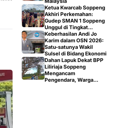
Malaysia
Ketua Kwarcab Soppeng
Akhiri Perkemahan:
Gudep SMAN 1 Soppeng
Unggul di Tingkat
Penegak
Keberhasilan Andi Jo
Karim dalam OSN 2026:
Satu-satunya Wakil
Sulsel di Bidang Ekonomi
Dahan Lapuk Dekat BPP
Liliriaja Soppeng
Mengancam
Pengendara, Warga
Minta Pemangkasan
Cepat