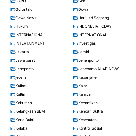
GARUT
Goa
Gorontalo
Gowa
Gowa News
Hari Jad Soppeng
Hukum
INDONESIA TODAY
INTERNASIONAL
INTERNATIONAL
INTERTAINMENT
Investigasi
Jakarta
Jambi
Jawa barat
Jenenponto
Jeneponto
Jeneponto AHAD NEWS
jepara
Kabanjahe
Kalbar
Kalsel
Kaltim
Kampar
Kebumen
Kecantikan
Kelangkaan BBM
Kendari Sultra
Kerja Bakti
Kesehatan
Kolaka
Kontrol Sosial