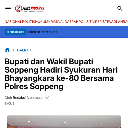
NASIONAL
POLITIK
HUKUM
KRIMINAL
DAERAH
POLISI
TNI
PERISTIWA
OLAHRA
Failed to load posts.
BERITA HARI INI
DAERAH
Bupati dan Wakil Bupati
Soppeng Hadiri Syukuran Hari
Bhayangkara ke-80 Bersama
Polres Soppeng
Oleh
Redaksi (zonabuser.id)
19:01