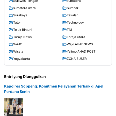
Sulawesi Tengah
sumatera
sumatera utara
Sumbar
Surabaya
Takalar
Tator
Technology
Teluk Bintuni
TNI
Toraja News
Toraja Utara
WAJO
Wajo AHADNEWS
Wisata
Yalimo AHAD POST
Yogyakarta
ZONA BUSER
Entri yang Diunggulkan
Kapolres Soppeng: Komitmen Pelayanan Terbaik di Apel
Perdana Senin