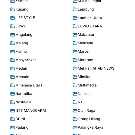
Kriminal
Kuala Lumpur
Kupang
Lampung
LIFE STYLE
Lombok Utara
LUWU
LUWU UTARA
Magelang
Makassar
Malang
Malasyia
Malino
Maros
Masyarakat
Mataram
Medan
Mekkah AHAD NEWS
Menado
Mimika
Minahasa Utara
Multimedia
Narkotika
Nasional
Nostalgia
NTT
NTT MANGGARAI
Olah Raga
OPINI
Orang Hilang
Padang
Palangka Raya