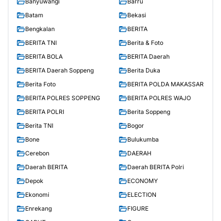
Banyuwangi
Barru
Batam
Bekasi
Bengkalan
BERITA
BERITA TNI
Berita & Foto
BERITA BOLA
BERITA Daerah
BERITA Daerah Soppeng
Berita Duka
Berita Foto
BERITA POLDA MAKASSAR
BERITA POLRES SOPPENG
BERITA POLRES WAJO
BERITA POLRI
Berita Soppeng
Berita TNI
Bogor
Bone
Bulukumba
Cerebon
DAERAH
Daerah BERITA
Daerah BERITA Polri
Depok
ECONOMY
Ekonomi
ELECTION
Enrekang
FIGURE