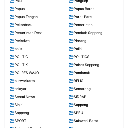
Palu
Pangkep
Papua
Papua Barat
Papua Tengah
Pare- Pare
Pekanbaru
Pemerintah
Pemerintah Desa
Pemkab Soppeng
Peristiwa
Pinrang
polis
Polisi
POLITIC
POLITICS
POLITIK
Polres Soppeng
POLRES WAJO
Pontianak
purwarkarta
RELIGI
selayar
Semarang
Sentul News
SIDRAP
Sinjai
Soppeng
Soppeng-
SPBU
SPORT
Sulawesi Barat