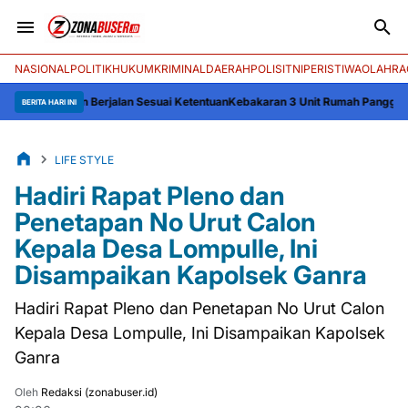
NASIONAL
POLITIK
HUKUM
KRIMINAL
DAERAH
POLISI
TNI
PERISTIWA
OLAHRA
ikan Berjalan Sesuai Ketentuan
Kebakaran 3 Unit Rumah Panggung di Desa Ro
BERITA HARI INI
LIFE STYLE
Hadiri Rapat Pleno dan
Penetapan No Urut Calon
Kepala Desa Lompulle, Ini
Disampaikan Kapolsek Ganra
Hadiri Rapat Pleno dan Penetapan No Urut Calon
Kepala Desa Lompulle, Ini Disampaikan Kapolsek
Ganra
Oleh
Redaksi (zonabuser.id)