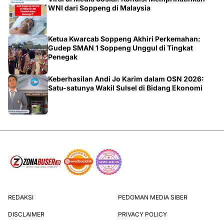
WNI dari Soppeng di Malaysia
Ketua Kwarcab Soppeng Akhiri Perkemahan:
Gudep SMAN 1 Soppeng Unggul di Tingkat
Penegak
Keberhasilan Andi Jo Karim dalam OSN 2026:
Satu-satunya Wakil Sulsel di Bidang Ekonomi
REDAKSI
PEDOMAN MEDIA SIBER
DISCLAIMER
PRIVACY POLICY