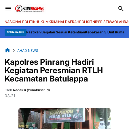
NASIONAL
POLITIK
HUKUM
KRIMINAL
DAERAH
POLISI
TNI
PERISTIWA
OLAHRA
mi: Pastikan Berjalan Sesuai Ketentuan
Kebakaran 3 Unit Rumah Panggung di
BERITA HARI INI
AHAD NEWS
Kapolres Pinrang Hadiri
Kegiatan Peresmian RTLH
Kecamatan Batulappa
Oleh
Redaksi (zonabuser.id)
03:21