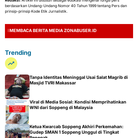
Redaksi:
Artikel ini disusun sebagai edukasi mengenai fungsi pers
berdasarkan Undang-Undang Nomor 40 Tahun 1999 tentang Pers dan
prinsip-prinsip Kode Etik Jurnalistik.
MEMBACA BERITA MEDIA ZONABUSER.ID
Trending
Tanpa Identitas Meninggal Usai Salat Magrib di
Masjid TVRI Makassar
Viral di Media Sosial: Kondisi Memprihatinkan
WNI dari Soppeng di Malaysia
Ketua Kwarcab Soppeng Akhiri Perkemahan:
Gudep SMAN 1 Soppeng Unggul di Tingkat
Penegak