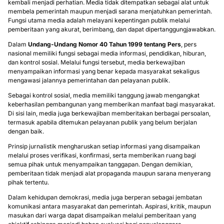
kembali menjadi perhatian. Media tidak ditempatkan sebagai alat untuk
membela pemerintah maupun menjadi sarana menjatuhkan pemerintah.
Fungsi utama media adalah melayani kepentingan publik melalui
pemberitaan yang akurat, berimbang, dan dapat dipertanggungjawabkan.
Dalam
Undang-Undang Nomor 40 Tahun 1999 tentang Pers
, pers
nasional memiliki fungsi sebagai media informasi, pendidikan, hiburan,
dan kontrol sosial. Melalui fungsi tersebut, media berkewajiban
menyampaikan informasi yang benar kepada masyarakat sekaligus
mengawasi jalannya pemerintahan dan pelayanan publik.
Sebagai kontrol sosial, media memiliki tanggung jawab mengangkat
keberhasilan pembangunan yang memberikan manfaat bagi masyarakat.
Di sisi lain, media juga berkewajiban memberitakan berbagai persoalan,
termasuk apabila ditemukan pelayanan publik yang belum berjalan
dengan baik.
Prinsip jurnalistik mengharuskan setiap informasi yang disampaikan
melalui proses verifikasi, konfirmasi, serta memberikan ruang bagi
semua pihak untuk menyampaikan tanggapan. Dengan demikian,
pemberitaan tidak menjadi alat propaganda maupun sarana menyerang
pihak tertentu.
Dalam kehidupan demokrasi, media juga berperan sebagai jembatan
komunikasi antara masyarakat dan pemerintah. Aspirasi, kritik, maupun
masukan dari warga dapat disampaikan melalui pemberitaan yang