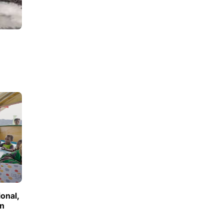
ional,
an