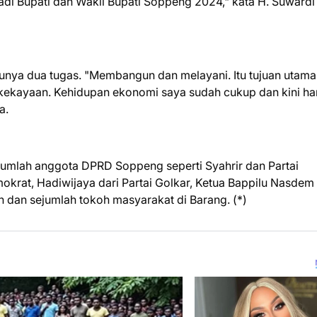
 jadi Bupati dan Wakil Bupati Soppeng 2024," kata H. Suwardi
punya dua tugas. "Membangun dan melayani. Itu tujuan utama
ekayaan. Kehidupan ekonomi saya sudah cukup dan kini h
TERIMA KASIH TELAH MEMBACA 
a.
jumlah anggota DPRD Soppeng seperti Syahrir dan Partai
mokrat, Hadiwijaya dari Partai Golkar, Ketua Bappilu Nasdem
dan sejumlah tokoh masyarakat di Barang. (*)