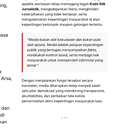
apabila wartawan tetap memegang teguh
Kode Etik
ang,
Jurnalistik
, mengedepankan fakta, menghindari
keberpihakan yang tidak berdasar, serta
mengutamakan kepentingan masyarakat di atas
kepentingan kelompok maupun golongan tertentu.
sasa
"Media bukan alat kekuasaan dan bukan pula
alat oposisi. Media adalah pelayan kepentingan
publik yang bertugas menyampaikan fakta,
melakukan kontrol sosial, serta menjaga hak
masyarakat untuk memperoleh informasi yang
benar."
a
 Arsa,
Dengan menjalankan fungsi tersebut secara
konsisten, media diharapkan tetap menjadi salah
satu pilar demokrasi yang mendorong transparansi,
akuntabilitas, dan perbaikan tata kelola
pemerintahan demi kepentingan masyarakat luas.
a dan
ndi
tkan