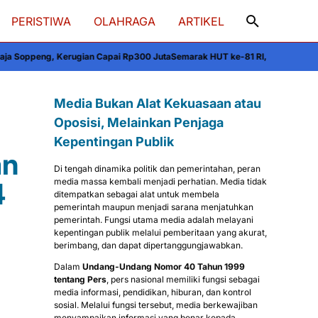
PERISTIWA
OLAHRAGA
ARTIKEL
ai Rp300 Juta
Semarak HUT ke-81 RI, Kapolres Wajo Bersama Forkopimda d
Media Bukan Alat Kekuasaan atau
Oposisi, Melainkan Penjaga
Kepentingan Publik
an
Di tengah dinamika politik dan pemerintahan, peran
media massa kembali menjadi perhatian. Media tidak
4
ditempatkan sebagai alat untuk membela
pemerintah maupun menjadi sarana menjatuhkan
pemerintah. Fungsi utama media adalah melayani
kepentingan publik melalui pemberitaan yang akurat,
berimbang, dan dapat dipertanggungjawabkan.
Dalam
Undang-Undang Nomor 40 Tahun 1999
tentang Pers
, pers nasional memiliki fungsi sebagai
media informasi, pendidikan, hiburan, dan kontrol
sosial. Melalui fungsi tersebut, media berkewajiban
menyampaikan informasi yang benar kepada