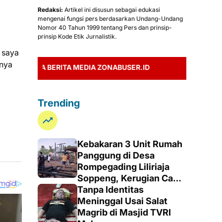
Redaksi:
Artikel ini disusun sebagai edukasi
mengenai fungsi pers berdasarkan Undang-Undang
Nomor 40 Tahun 1999 tentang Pers dan prinsip-
prinsip Kode Etik Jurnalistik.
 saya
anya
BERITA MEDIA ZONABUSER.ID
Trending
Kebakaran 3 Unit Rumah
Panggung di Desa
Rompegading Liliriaja
Soppeng, Kerugian Capai
Rp300 Juta
Tanpa Identitas
Meninggal Usai Salat
Magrib di Masjid TVRI