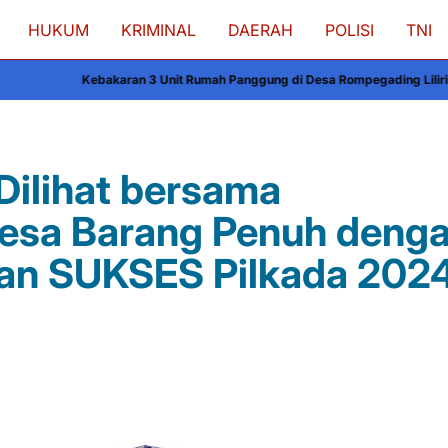
HUKUM
KRIMINAL
DAERAH
POLISI
TNI
Unit Rumah Panggung di Desa Rompegading Liliriaja Soppeng, Kerugian Cap
 Dilihat bersama
esa Barang Penuh deng
n SUKSES Pilkada 202