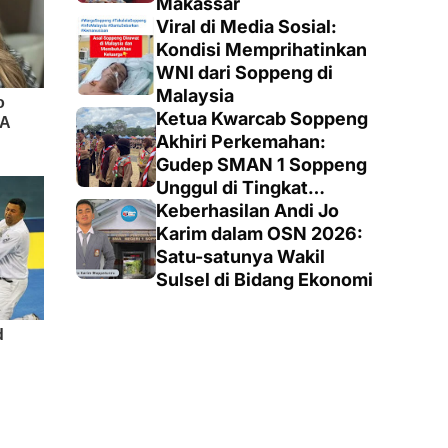
Makassar
Viral di Media Sosial:
Kondisi Memprihatinkan
WNI dari Soppeng di
Malaysia
Ketua Kwarcab Soppeng
Akhiri Perkemahan:
Gudep SMAN 1 Soppeng
Unggul di Tingkat
Penegak
Keberhasilan Andi Jo
Karim dalam OSN 2026:
Satu-satunya Wakil
Sulsel di Bidang Ekonomi