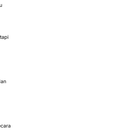
u
tapi
dan
ecara