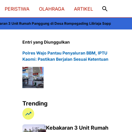
PERISTIWA
OLAHRAGA
ARTIKEL
nggung di Desa Rompegading Liliriaja Soppeng, Kerugian Capai Rp300 Juta
Entri yang Diunggulkan
Polres Wajo Pantau Penyaluran BBM, IPTU
Kaomi: Pastikan Berjalan Sesuai Ketentuan
Trending
Kebakaran 3 Unit Rumah