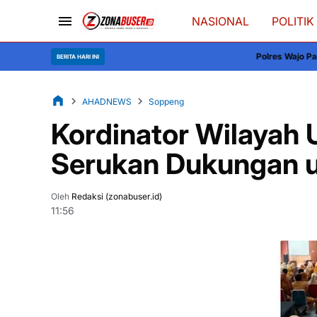
NASIONAL
POLITIK
Polres Wajo Pantau Penyaluran BBM,
BERITA HARI INI
AHADNEWS
Soppeng
Kordinator Wilayah
Serukan Dukungan u
Oleh
Redaksi (zonabuser.id)
11:56