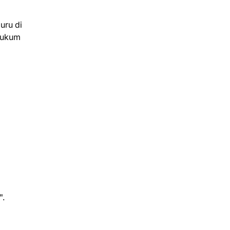
uru di
hukum
".