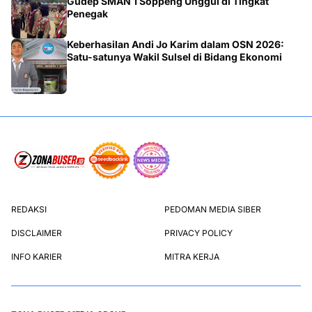
Gudep SMAN 1 Soppeng Unggul di Tingkat
Penegak
Keberhasilan Andi Jo Karim dalam OSN 2026:
Satu-satunya Wakil Sulsel di Bidang Ekonomi
REDAKSI
PEDOMAN MEDIA SIBER
DISCLAIMER
PRIVACY POLICY
INFO KARIER
MITRA KERJA