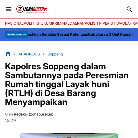
NASIONAL
POLITIK
HUKUM
KRIMINAL
DAERAH
POLISI
TNI
PERISTIWA
OLAHRA
: Pastikan Berjalan Sesuai Ketentuan
Kebakaran 3 Unit Rumah Panggung di D
BERITA HARI INI
AHADNEWS
Soppeng
Kapolres Soppeng dalam
Sambutannya pada Peresmian
Rumah tinggal Layak huni
(RTLH) di Desa Barang
Menyampaikan
Oleh
Redaksi (zonabuser.id)
15:29