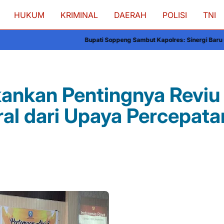
HUKUM
KRIMINAL
DAERAH
POLISI
TNI
Bupati Soppeng Sambut Kapolres: Sinergi Baru untuk Pembangunan d
ankan Pentingnya Reviu
ral dari Upaya Percepata