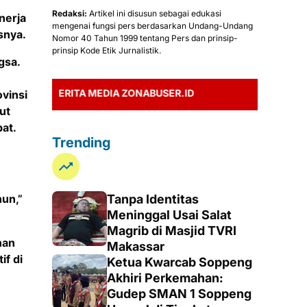
Redaksi:
Artikel ini disusun sebagai edukasi
nerja
mengenai fungsi pers berdasarkan Undang-Undang
snya.
Nomor 40 Tahun 1999 tentang Pers dan prinsip-
prinsip Kode Etik Jurnalistik.
gsa.
RITA MEDIA ZONABUSER.ID
ovinsi
ut
bat.
Trending
hun,”
Tanpa Identitas
Meninggal Usai Salat
Magrib di Masjid TVRI
nan
Makassar
if di
Ketua Kwarcab Soppeng
Akhiri Perkemahan:
Gudep SMAN 1 Soppeng