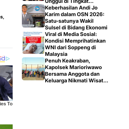
Unggul di Tingkat
Penegak
Keberhasilan Andi Jo
Karim dalam OSN 2026:
s,
Satu-satunya Wakil
Sulsel di Bidang Ekonomi
Viral di Media Sosial:
Kondisi Memprihatinkan
WNI dari Soppeng di
Malaysia
Penuh Keakraban,
Kapolsek Marioriwawo
Bersama Anggota dan
Keluarga Nikmati Wisata
Alam