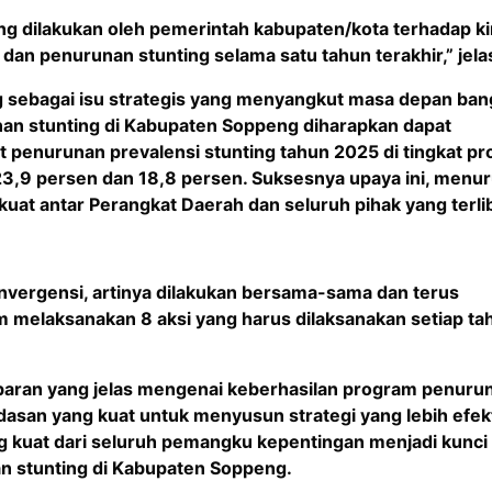
ng dilakukan oleh pemerintah kabupaten/kota terhadap ki
an penurunan stunting selama satu tahun terakhir,” jela
ng sebagai isu strategis yang menyangkut masa depan ban
nan stunting di Kabupaten Soppeng diharapkan dapat
TERIMA KASIH TELAH MEMBACA BE
t penurunan prevalensi stunting tahun 2025 di tingkat pr
23,9 persen dan 18,8 persen. Suksesnya upaya ini, menur
kuat antar Perangkat Daerah dan seluruh pihak yang terli
nvergensi, artinya dilakukan bersama-sama dan terus
 melaksanakan 8 aksi yang harus dilaksanakan setiap ta
baran yang jelas mengenai keberhasilan program penuru
asan yang kuat untuk menyusun strategi yang lebih efekt
 kuat dari seluruh pemangku kepentingan menjadi kunci
n stunting di Kabupaten Soppeng.