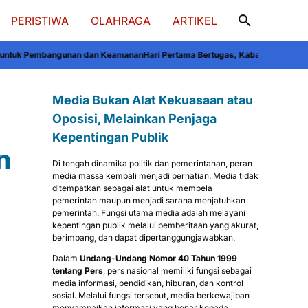
PERISTIWA
OLAHRAGA
ARTIKEL
an Keamanan
Hari Pertama Bertugas, Kabagbinkar Biro SDM Polda Sulsel Ajak
Media Bukan Alat Kekuasaan atau
Oposisi, Melainkan Penjaga
Kepentingan Publik
n
Di tengah dinamika politik dan pemerintahan, peran
media massa kembali menjadi perhatian. Media tidak
ditempatkan sebagai alat untuk membela
pemerintah maupun menjadi sarana menjatuhkan
pemerintah. Fungsi utama media adalah melayani
kepentingan publik melalui pemberitaan yang akurat,
berimbang, dan dapat dipertanggungjawabkan.
Dalam
Undang-Undang Nomor 40 Tahun 1999
tentang Pers
, pers nasional memiliki fungsi sebagai
media informasi, pendidikan, hiburan, dan kontrol
sosial. Melalui fungsi tersebut, media berkewajiban
menyampaikan informasi yang benar kepada