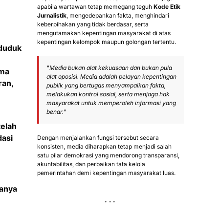
apabila wartawan tetap memegang teguh
Kode Etik
Jurnalistik
, mengedepankan fakta, menghindari
keberpihakan yang tidak berdasar, serta
mengutamakan kepentingan masyarakat di atas
kepentingan kelompok maupun golongan tertentu.
nduduk
"Media bukan alat kekuasaan dan bukan pula
ama
alat oposisi. Media adalah pelayan kepentingan
ran,
publik yang bertugas menyampaikan fakta,
melakukan kontrol sosial, serta menjaga hak
masyarakat untuk memperoleh informasi yang
benar."
telah
dasi
Dengan menjalankan fungsi tersebut secara
konsisten, media diharapkan tetap menjadi salah
satu pilar demokrasi yang mendorong transparansi,
akuntabilitas, dan perbaikan tata kelola
pemerintahan demi kepentingan masyarakat luas.
ranya