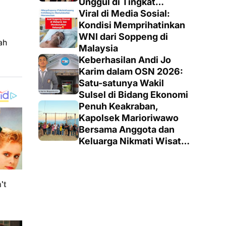
Unggul di Tingkat
Penegak
Viral di Media Sosial:
Kondisi Memprihatinkan
WNI dari Soppeng di
ah
Malaysia
Keberhasilan Andi Jo
Karim dalam OSN 2026:
Satu-satunya Wakil
Sulsel di Bidang Ekonomi
Penuh Keakraban,
Kapolsek Marioriwawo
Bersama Anggota dan
Keluarga Nikmati Wisata
Alam