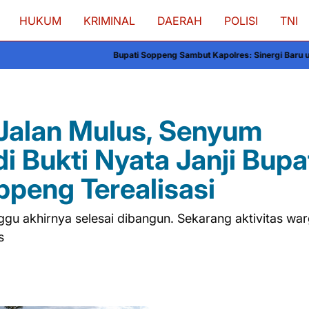
HUKUM
KRIMINAL
DAERAH
POLISI
TNI
Bupati Soppeng Sambut Kapolres: Sinergi Baru untuk Pembanguna
 Jalan Mulus, Senyum
 Bukti Nyata Janji Bupa
ppeng Terealisasi
nggu akhirnya selesai dibangun. Sekarang aktivitas war
s