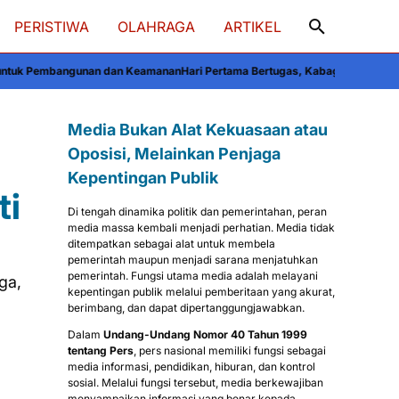
PERISTIWA
OLAHRAGA
ARTIKEL
n dan Keamanan
Hari Pertama Bertugas, Kabagbinkar Biro SDM Polda Sulsel A
Media Bukan Alat Kekuasaan atau
Oposisi, Melainkan Penjaga
Kepentingan Publik
ti
Di tengah dinamika politik dan pemerintahan, peran
media massa kembali menjadi perhatian. Media tidak
ditempatkan sebagai alat untuk membela
pemerintah maupun menjadi sarana menjatuhkan
pemerintah. Fungsi utama media adalah melayani
ga,
kepentingan publik melalui pemberitaan yang akurat,
berimbang, dan dapat dipertanggungjawabkan.
Dalam
Undang-Undang Nomor 40 Tahun 1999
tentang Pers
, pers nasional memiliki fungsi sebagai
media informasi, pendidikan, hiburan, dan kontrol
sosial. Melalui fungsi tersebut, media berkewajiban
menyampaikan informasi yang benar kepada