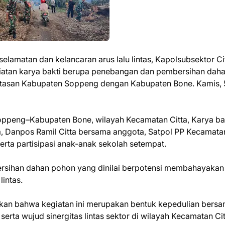
lamatan dan kelancaran arus lalu lintas, Kapolsubsektor Ci
giatan karya bakti berupa penebangan dan pembersihan dah
atasan Kabupaten Soppeng dengan Kabupaten Bone. Kamis, 
oppeng–Kabupaten Bone, wilayah Kecamatan Citta, Karya bakt
, Danpos Ramil Citta bersama anggota, Satpol PP Kecamata
rta partisipasi anak-anak sekolah setempat.
rsihan dahan pohon yang dinilai berpotensi membahayakan
intas.
kan bahwa kegiatan ini merupakan bentuk kepedulian bers
rta wujud sinergitas lintas sektor di wilayah Kecamatan Cit