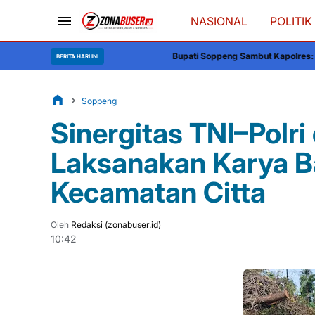
NASIONAL
POLITIK
Bupati Soppeng Sambut Kapolres: Sinergi Baru untu
BERITA HARI INI
Soppeng
Sinergitas TNI–Polri 
Laksanakan Karya B
Kecamatan Citta
Oleh
Redaksi (zonabuser.id)
10:42