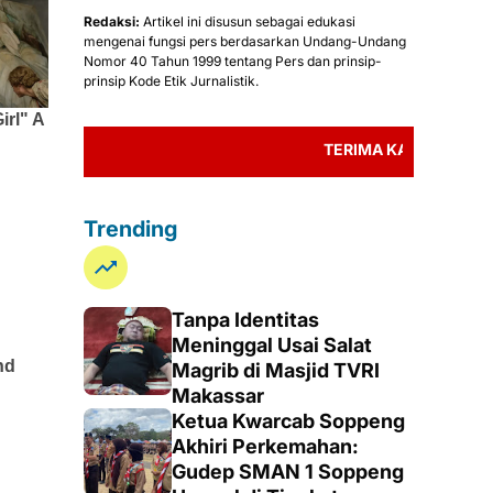
Redaksi:
Artikel ini disusun sebagai edukasi
mengenai fungsi pers berdasarkan Undang-Undang
Nomor 40 Tahun 1999 tentang Pers dan prinsip-
prinsip Kode Etik Jurnalistik.
TERIMA KASIH TELAH MEMBACA 
Trending
Tanpa Identitas
Meninggal Usai Salat
Magrib di Masjid TVRI
Makassar
Ketua Kwarcab Soppeng
Akhiri Perkemahan:
Gudep SMAN 1 Soppeng