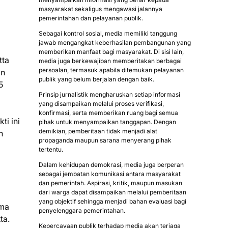
masyarakat sekaligus mengawasi jalannya
pemerintahan dan pelayanan publik.
Sebagai kontrol sosial, media memiliki tanggung
jawab mengangkat keberhasilan pembangunan yang
memberikan manfaat bagi masyarakat. Di sisi lain,
tta
media juga berkewajiban memberitakan berbagai
persoalan, termasuk apabila ditemukan pelayanan
an
publik yang belum berjalan dengan baik.
5
Prinsip jurnalistik mengharuskan setiap informasi
yang disampaikan melalui proses verifikasi,
konfirmasi, serta memberikan ruang bagi semua
i ini
pihak untuk menyampaikan tanggapan. Dengan
demikian, pemberitaan tidak menjadi alat
n
propaganda maupun sarana menyerang pihak
tertentu.
Dalam kehidupan demokrasi, media juga berperan
sebagai jembatan komunikasi antara masyarakat
dan pemerintah. Aspirasi, kritik, maupun masukan
dari warga dapat disampaikan melalui pemberitaan
yang objektif sehingga menjadi bahan evaluasi bagi
ama
penyelenggara pemerintahan.
ta.
Kepercayaan publik terhadap media akan terjaga