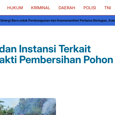
HUKUM
KRIMINAL
DAERAH
POLISI
TNI
k Pembangunan dan Keamanan
Hari Pertama Bertugas, Kabagbinkar Biro SDM P
dan Instansi Terkait
akti Pembersihan Pohon 