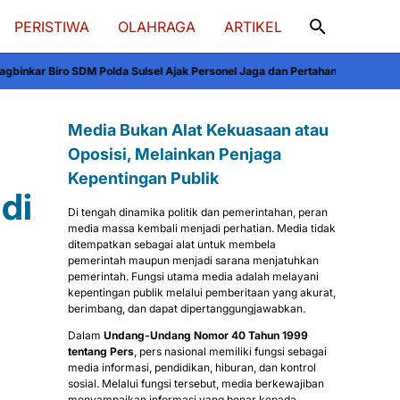
PERISTIWA
OLAHRAGA
ARTIKEL
olda Sulsel Ajak Personel Jaga dan Pertahankan Kebersihan
Viral di Media S
Media Bukan Alat Kekuasaan atau
Oposisi, Melainkan Penjaga
Kepentingan Publik
di
Di tengah dinamika politik dan pemerintahan, peran
media massa kembali menjadi perhatian. Media tidak
ditempatkan sebagai alat untuk membela
pemerintah maupun menjadi sarana menjatuhkan
pemerintah. Fungsi utama media adalah melayani
kepentingan publik melalui pemberitaan yang akurat,
berimbang, dan dapat dipertanggungjawabkan.
Dalam
Undang-Undang Nomor 40 Tahun 1999
tentang Pers
, pers nasional memiliki fungsi sebagai
media informasi, pendidikan, hiburan, dan kontrol
sosial. Melalui fungsi tersebut, media berkewajiban
menyampaikan informasi yang benar kepada