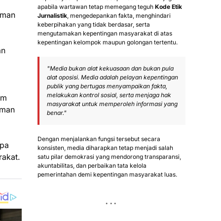
apabila wartawan tetap memegang teguh
Kode Etik
aman
Jurnalistik
, mengedepankan fakta, menghindari
keberpihakan yang tidak berdasar, serta
mengutamakan kepentingan masyarakat di atas
kepentingan kelompok maupun golongan tertentu.
an
"Media bukan alat kekuasaan dan bukan pula
alat oposisi. Media adalah pelayan kepentingan
publik yang bertugas menyampaikan fakta,
melakukan kontrol sosial, serta menjaga hak
am
masyarakat untuk memperoleh informasi yang
aman
benar."
Dengan menjalankan fungsi tersebut secara
upa
konsisten, media diharapkan tetap menjadi salah
akat.
satu pilar demokrasi yang mendorong transparansi,
akuntabilitas, dan perbaikan tata kelola
pemerintahan demi kepentingan masyarakat luas.