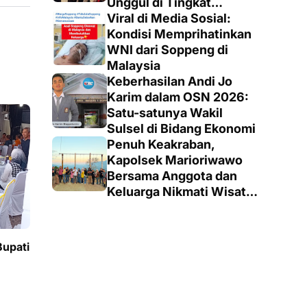
Unggul di Tingkat
Penegak
Viral di Media Sosial:
Kondisi Memprihatinkan
WNI dari Soppeng di
Malaysia
Keberhasilan Andi Jo
Karim dalam OSN 2026:
Satu-satunya Wakil
Sulsel di Bidang Ekonomi
Penuh Keakraban,
Kapolsek Marioriwawo
Bersama Anggota dan
Keluarga Nikmati Wisata
Alam
Bupati