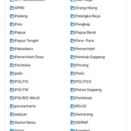
OPINI
Orang Hilang
Padang
Palangka Raya
Palu
Pangkep
Papua
Papua Barat
Papua Tengah
Pare- Pare
Pekanbaru
Pemerintah
Pemerintah Desa
Pemkab Soppeng
Peristiwa
Pinrang
polis
Polisi
POLITIC
POLITICS
POLITIK
Polres Soppeng
POLRES WAJO
Pontianak
purwarkarta
RELIGI
selayar
Semarang
Sentul News
SIDRAP
Sinjai
Soppeng