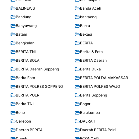
BALINEWS
Banda Aceh
Bandung
bantaeng
Banyuwangi
Barru
Batam
Bekasi
Bengkalan
BERITA
BERITA TNI
Berita & Foto
BERITA BOLA
BERITA Daerah
BERITA Daerah Soppeng
Berita Duka
Berita Foto
BERITA POLDA MAKASSAR
BERITA POLRES SOPPENG
BERITA POLRES WAJO
BERITA POLRI
Berita Soppeng
Berita TNI
Bogor
Bone
Bulukumba
Cerebon
DAERAH
Daerah BERITA
Daerah BERITA Polri
Depok
ECONOMY