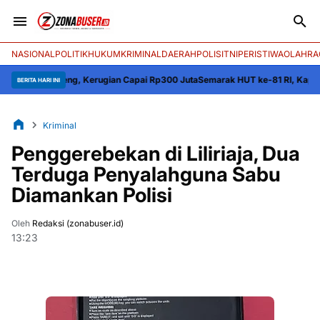
NASIONAL
POLITIK
HUKUM
KRIMINAL
DAERAH
POLISI
TNI
PERISTIWA
OLAHRA
peng, Kerugian Capai Rp300 Juta
Semarak HUT ke-81 RI, Kapolres Wajo Ber
BERITA HARI INI
Kriminal
Penggerebekan di Liliriaja, Dua
Terduga Penyalahguna Sabu
Diamankan Polisi
Oleh
Redaksi (zonabuser.id)
13:23