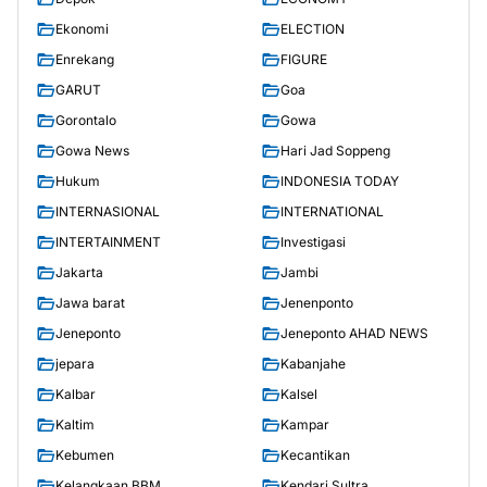
Ekonomi
ELECTION
Enrekang
FIGURE
GARUT
Goa
Gorontalo
Gowa
Gowa News
Hari Jad Soppeng
Hukum
INDONESIA TODAY
INTERNASIONAL
INTERNATIONAL
INTERTAINMENT
Investigasi
Jakarta
Jambi
Jawa barat
Jenenponto
Jeneponto
Jeneponto AHAD NEWS
jepara
Kabanjahe
Kalbar
Kalsel
Kaltim
Kampar
Kebumen
Kecantikan
Kelangkaan BBM
Kendari Sultra