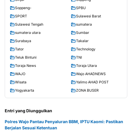
Soppeng-
SPBU
SPORT
Sulawesi Barat
Sulawesi Tengah
sumatera
sumatera utara
Sumbar
Surabaya
Takalar
Tator
Technology
Teluk Bintuni
TNI
Toraja News
Toraja Utara
WAJO
Wajo AHADNEWS
Wisata
Yalimo AHAD POST
Yogyakarta
ZONA BUSER
Entri yang Diunggulkan
Polres Wajo Pantau Penyaluran BBM, IPTU Kaomi: Pastikan
Berjalan Sesuai Ketentuan