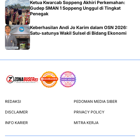
Ketua Kwarcab Soppeng Akhiri Perkemahan:
Gudep SMAN 1 Soppeng Unggul di Tingkat
Penegak
Keberhasilan Andi Jo Karim dalam OSN 2026:
Satu-satunya Wakil Sulsel di Bidang Ekonomi
REDAKSI
PEDOMAN MEDIA SIBER
DISCLAIMER
PRIVACY POLICY
INFO KARIER
MITRA KERJA