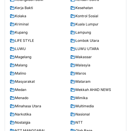
Kerja Bakti
Kesehatan
Kolaka
Kontrol Sosial
Kriminal
Kuala Lumpur
Kupang
Lampung
LIFE STYLE
Lombok Utara
LUWU
LUWU UTARA
Magelang
Makassar
Malang
Malasyia
Malino
Maros
Masyarakat
Mataram
Medan
Mekkah AHAD NEWS
Menado
Mimika
Minahasa Utara
Multimedia
Narkotika
Nasional
Nostalgia
NTT
NTT MANGGARAI
Olah Raga