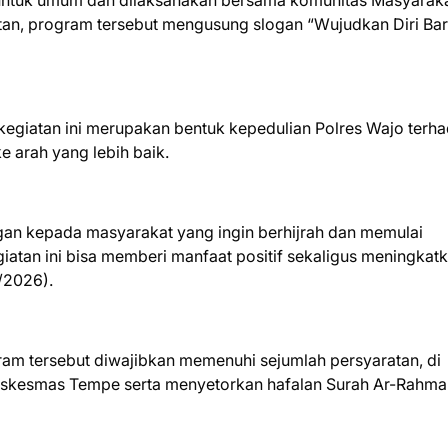
a untuk umum dan dilaksanakan bersama komunitas Masyarak
an, program tersebut mengusung slogan “Wujudkan Diri Bar
kegiatan ini merupakan bentuk kepedulian Polres Wajo terh
e arah yang lebih baik.
gan kepada masyarakat yang ingin berhijrah dan memulai
atan ini bisa memberi manfaat positif sekaligus meningkat
5/2026).
gram tersebut diwajibkan memenuhi sejumlah persyaratan, di
uskesmas Tempe serta menyetorkan hafalan Surah Ar-Rahma