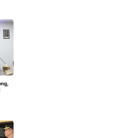
eng,
i