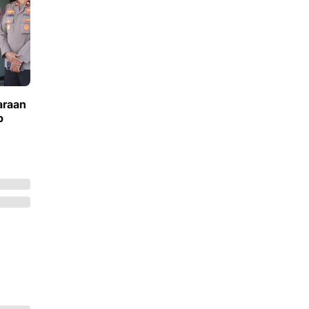
araan
p