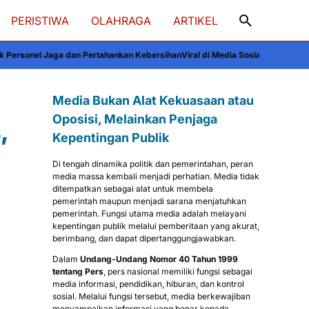
PERISTIWA
OLAHRAGA
ARTIKEL
ertahankan Kebersihan
Viral di Media Sosial: Kondisi Memprihatinkan WNI dar
Media Bukan Alat Kekuasaan atau
Oposisi, Melainkan Penjaga
,
Kepentingan Publik
Di tengah dinamika politik dan pemerintahan, peran
media massa kembali menjadi perhatian. Media tidak
ditempatkan sebagai alat untuk membela
pemerintah maupun menjadi sarana menjatuhkan
pemerintah. Fungsi utama media adalah melayani
kepentingan publik melalui pemberitaan yang akurat,
berimbang, dan dapat dipertanggungjawabkan.
Dalam
Undang-Undang Nomor 40 Tahun 1999
tentang Pers
, pers nasional memiliki fungsi sebagai
media informasi, pendidikan, hiburan, dan kontrol
sosial. Melalui fungsi tersebut, media berkewajiban
menyampaikan informasi yang benar kepada