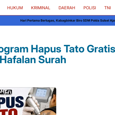
HUKUM
KRIMINAL
DAERAH
POLISI
TNI
ama Bertugas, Kabagbinkar Biro SDM Polda Sulsel Ajak Personel Jaga dan P
ogram Hapus Tato Gratis
 Hafalan Surah