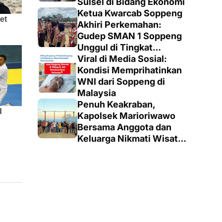
Sulsel di Bidang Ekonomi
Ketua Kwarcab Soppeng
Akhiri Perkemahan:
Gudep SMAN 1 Soppeng
Unggul di Tingkat
Penegak
Viral di Media Sosial:
Kondisi Memprihatinkan
WNI dari Soppeng di
Malaysia
Penuh Keakraban,
Kapolsek Marioriwawo
Bersama Anggota dan
Keluarga Nikmati Wisata
Alam