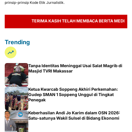
prinsip-prinsip Kode Etik Jurnalistik.
TERIMA KASIH TELAH MEMBACA BERITA MEDIA ZONABU
Trending
Tanpa Identitas Meninggal Usai Salat Magrib di
Masjid TVRI Makassar
Ketua Kwarcab Soppeng Akhiri Perkemahan:
Gudep SMAN 1 Soppeng Unggul di Tingkat
Penegak
Keberhasilan Andi Jo Karim dalam OSN 2026:
Satu-satunya Wakil Sulsel di Bidang Ekonomi