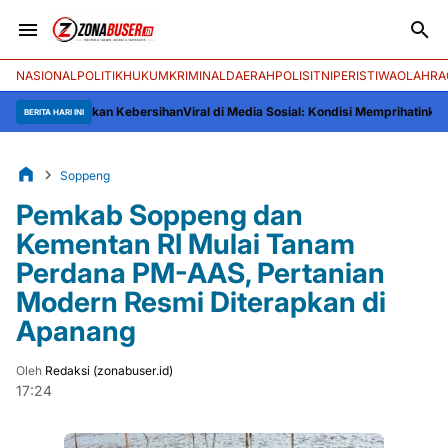
NASIONAL
POLITIK
HUKUM
KRIMINAL
DAERAH
POLISI
TNI
PERISTIWA
OLAHRA
rtahankan Kebersihan
Viral di Media Sosial: Kondisi Memprihatinkan WNI dari
BERITA HARI INI
Soppeng
Pemkab Soppeng dan
Kementan RI Mulai Tanam
Perdana PM-AAS, Pertanian
Modern Resmi Diterapkan di
Apanang
Oleh
Redaksi (zonabuser.id)
17:24