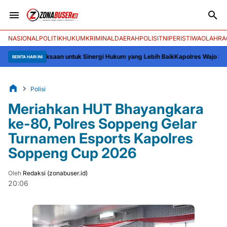
NASIONAL
POLITIK
HUKUM
KRIMINAL
DAERAH
POLISI
TNI
PERISTIWA
OLAHRA
ejaksaan untuk Sinergi Hukum yang Lebih Baik
Kapolres Wajo Silaturahmi k
BERITA HARI INI
Polisi
Meriahkan HUT Bhayangkara
ke-80, Polres Soppeng Gelar
Turnamen Esports Kapolres
Soppeng Cup 2026
Oleh
Redaksi (zonabuser.id)
20:06