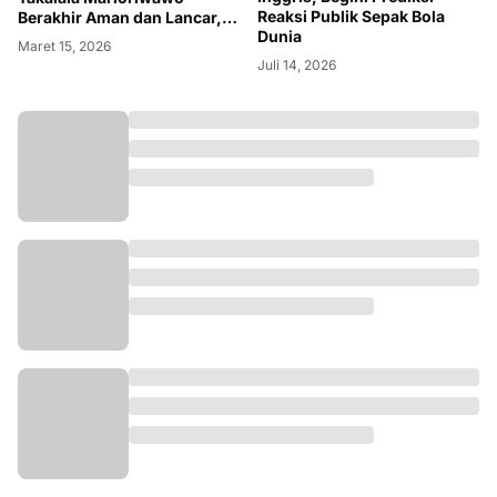
Reaksi Publik Sepak Bola
Dua Pekan Bergulir, Liga
Dunia
Ramadhan Cup II 2026 di
Takalala Marioriwawo
Juli 14, 2026
Berakhir Aman dan Lancar,
Berikut Sambutan Ketua
Maret 15, 2026
Panitia