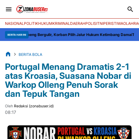
NASIONAL
POLITIK
HUKUM
KRIMINAL
DAERAH
POLISI
TNI
PERISTIWA
OLAHRA
Soppeng Bergulir, Korban Pilih Jalur Hukum Ketimbang Damai
Tingkatkan Ka
BERITA HARI INI
BERITA BOLA
Portugal Menang Dramatis 2-1
atas Kroasia, Suasana Nobar di
Warkop Olleng Penuh Sorak
dan Tepuk Tangan
Oleh
Redaksi (zonabuser.id)
08:17