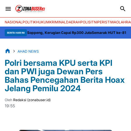
NASIONAL
POLITIK
HUKUM
KRIMINAL
DAERAH
POLISI
TNI
PERISTIWA
OLAHRA
ja Soppeng, Kerugian Capai Rp300 Juta
Semarak HUT ke-81 RI, Kapolres Wa
BERITA HARI INI
AHAD NEWS
Polri bersama KPU serta KPI
dan PWI juga Dewan Pers
Bahas Pencegahan Berita Hoax
Jelang Pemilu 2024
Oleh
Redaksi (zonabuser.id)
19:55