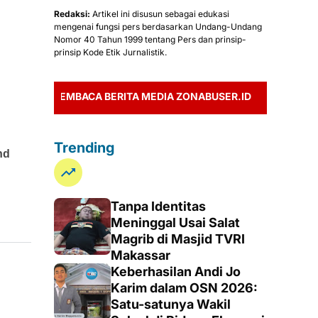
Redaksi:
Artikel ini disusun sebagai edukasi
mengenai fungsi pers berdasarkan Undang-Undang
Nomor 40 Tahun 1999 tentang Pers dan prinsip-
prinsip Kode Etik Jurnalistik.
MEMBACA BERITA MEDIA ZONABUSER.ID
Trending
Tanpa Identitas
Meninggal Usai Salat
Magrib di Masjid TVRI
Makassar
Keberhasilan Andi Jo
Karim dalam OSN 2026:
Satu-satunya Wakil