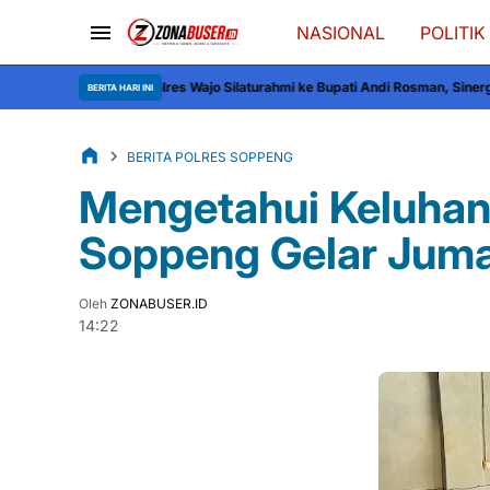
NASIONAL
POLITIK
Kapolres Wajo Silaturahmi ke Bupati Andi Rosman, Sinergi Pemkab-Polres Di
BERITA HARI INI
BERITA POLRES SOPPENG
Mengetahui Keluhan
Soppeng Gelar Juma
Oleh
ZONABUSER.ID
14:22