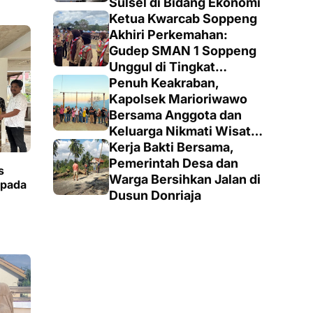
Sulsel di Bidang Ekonomi
Ketua Kwarcab Soppeng
Akhiri Perkemahan:
Gudep SMAN 1 Soppeng
Unggul di Tingkat
Penegak
Penuh Keakraban,
Kapolsek Marioriwawo
Bersama Anggota dan
Keluarga Nikmati Wisata
Alam
Kerja Bakti Bersama,
Pemerintah Desa dan
s
Warga Bersihkan Jalan di
epada
Dusun Donriaja