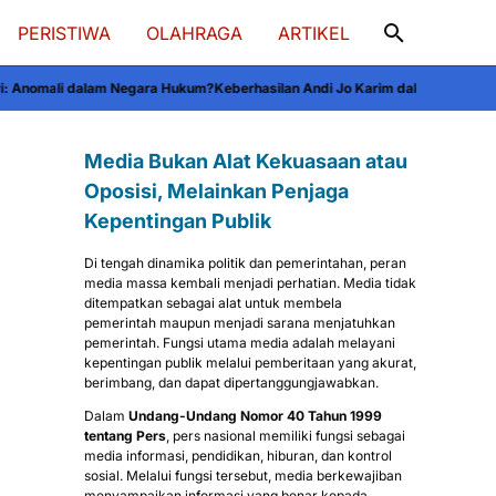
PERISTIWA
OLAHRAGA
ARTIKEL
egara Hukum?
Keberhasilan Andi Jo Karim dalam OSN 2026: Satu-satunya Waki
Media Bukan Alat Kekuasaan atau
Oposisi, Melainkan Penjaga
Kepentingan Publik
Di tengah dinamika politik dan pemerintahan, peran
media massa kembali menjadi perhatian. Media tidak
ditempatkan sebagai alat untuk membela
pemerintah maupun menjadi sarana menjatuhkan
pemerintah. Fungsi utama media adalah melayani
kepentingan publik melalui pemberitaan yang akurat,
berimbang, dan dapat dipertanggungjawabkan.
Dalam
Undang-Undang Nomor 40 Tahun 1999
tentang Pers
, pers nasional memiliki fungsi sebagai
media informasi, pendidikan, hiburan, dan kontrol
sosial. Melalui fungsi tersebut, media berkewajiban
menyampaikan informasi yang benar kepada