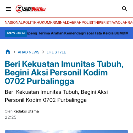
NASIONAL
POLITIK
HUKUM
KRIMINAL
DAERAH
POLISI
TNI
PERISTIWA
OLAHRA
ti Soppeng Terima Arahan Kemendagri soal Tata Kelola BUMD
Memohon Hujan 
BERITA HARI INI
AHAD NEWS
LIFE STYLE
Beri Kekuatan Imunitas Tubuh,
Begini Aksi Personil Kodim
0702 Purbalingga
Beri Kekuatan Imunitas Tubuh, Begini Aksi
Personil Kodim 0702 Purbalingga
Oleh
Redaksi Utama
22:25