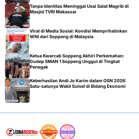
Tanpa Identitas Meninggal Usai Salat Magrib di
Masjid TVRI Makassar
Viral di Media Sosial: Kondisi Memprihatinkan
WNI dari Soppeng di Malaysia
Ketua Kwarcab Soppeng Akhiri Perkemahan:
Gudep SMAN 1 Soppeng Unggul di Tingkat
Penegak
Keberhasilan Andi Jo Karim dalam OSN 2026:
Satu-satunya Wakil Sulsel di Bidang Ekonomi