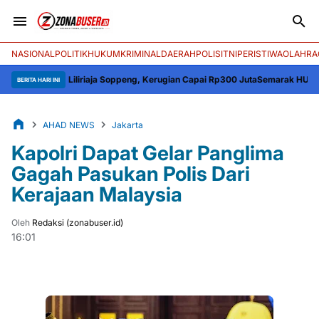
NASIONAL
POLITIK
HUKUM
KRIMINAL
DAERAH
POLISI
TNI
PERISTIWA
OLAHRA
ing Liliriaja Soppeng, Kerugian Capai Rp300 Juta
Semarak HUT ke-81 RI, K
BERITA HARI INI
AHAD NEWS
Jakarta
Kapolri Dapat Gelar Panglima
Gagah Pasukan Polis Dari
Kerajaan Malaysia
Oleh
Redaksi (zonabuser.id)
16:01