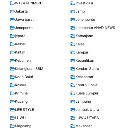
INTERTAINMENT
Investigasi
Jakarta
Jambi
Jawa barat
Jenenponto
Jeneponto
Jeneponto AHAD NEWS
jepara
Kabanjahe
Kalbar
Kalsel
Kaltim
Kampar
Kebumen
Kecantikan
Kelangkaan BBM
Kendari Sultra
Kerja Bakti
Kesehatan
Kolaka
Kontrol Sosial
Kriminal
Kuala Lumpur
Kupang
Lampung
LIFE STYLE
Lombok Utara
LUWU
LUWU UTARA
Magelang
Makassar