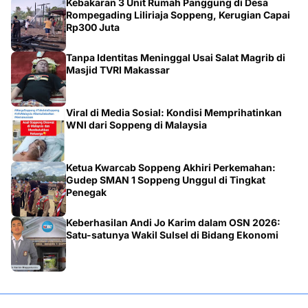
Kebakaran 3 Unit Rumah Panggung di Desa
Rompegading Liliriaja Soppeng, Kerugian Capai
Rp300 Juta
Tanpa Identitas Meninggal Usai Salat Magrib di
Masjid TVRI Makassar
Viral di Media Sosial: Kondisi Memprihatinkan
WNI dari Soppeng di Malaysia
Ketua Kwarcab Soppeng Akhiri Perkemahan:
Gudep SMAN 1 Soppeng Unggul di Tingkat
Penegak
Keberhasilan Andi Jo Karim dalam OSN 2026:
Satu-satunya Wakil Sulsel di Bidang Ekonomi