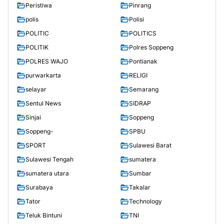
Peristiwa
Pinrang
polis
Polisi
POLITIC
POLITICS
POLITIK
Polres Soppeng
POLRES WAJO
Pontianak
purwarkarta
RELIGI
selayar
Semarang
Sentul News
SIDRAP
Sinjai
Soppeng
Soppeng-
SPBU
SPORT
Sulawesi Barat
Sulawesi Tengah
sumatera
sumatera utara
Sumbar
Surabaya
Takalar
Tator
Technology
Teluk Bintuni
TNI