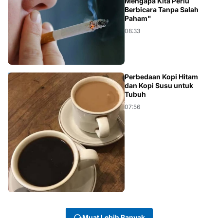
KESEHATAN
Mengapa Kita Perlu
Berbicara Tanpa Salah
Paham"
08:33
KESEHATAN
Perbedaan Kopi Hitam
dan Kopi Susu untuk
Tubuh
07:56
Muat Lebih Banyak