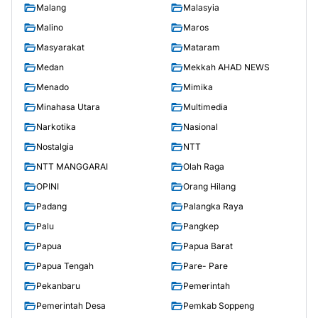
Malang
Malasyia
Malino
Maros
Masyarakat
Mataram
Medan
Mekkah AHAD NEWS
Menado
Mimika
Minahasa Utara
Multimedia
Narkotika
Nasional
Nostalgia
NTT
NTT MANGGARAI
Olah Raga
OPINI
Orang Hilang
Padang
Palangka Raya
Palu
Pangkep
Papua
Papua Barat
Papua Tengah
Pare- Pare
Pekanbaru
Pemerintah
Pemerintah Desa
Pemkab Soppeng