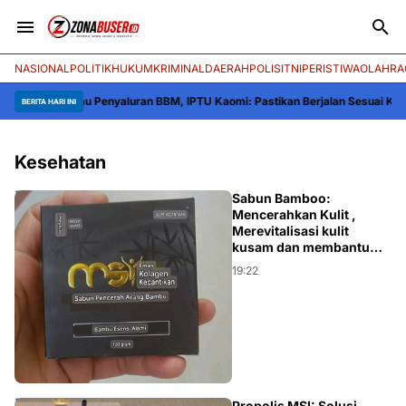
NASIONAL
POLITIK
HUKUM
KRIMINAL
DAERAH
POLISI
TNI
PERISTIWA
OLAHRA
jo Pantau Penyaluran BBM, IPTU Kaomi: Pastikan Berjalan Sesuai Ketentuan
K
BERITA HARI INI
Kesehatan
KESEHATAN
Sabun Bamboo:
Mencerahkan Kulit ,
Merevitalisasi kulit
kusam dan membantu
mencerahkan wajah
19:22
Propolis MSI: Solusi