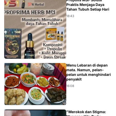
KESEHATAN
Praktis Menjaga Daya
Tahan Tubuh Setiap Hari
18:43
KESEHATAN
Menu Lebaran di depan
mata. Namun, pelan-
pelan untuk menghindari
penyakit
16:08
"Merokok dan Stigma: