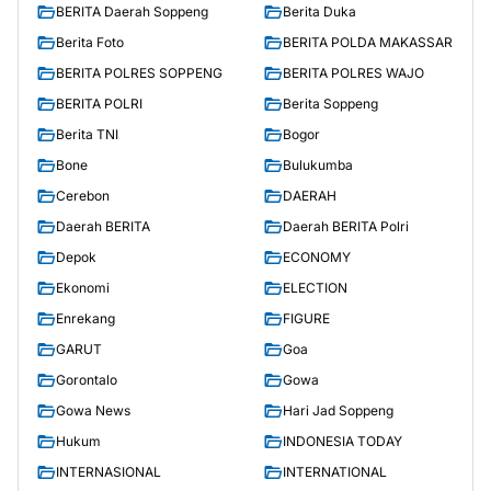
BERITA Daerah Soppeng
Berita Duka
Berita Foto
BERITA POLDA MAKASSAR
BERITA POLRES SOPPENG
BERITA POLRES WAJO
BERITA POLRI
Berita Soppeng
Berita TNI
Bogor
Bone
Bulukumba
Cerebon
DAERAH
Daerah BERITA
Daerah BERITA Polri
Depok
ECONOMY
Ekonomi
ELECTION
Enrekang
FIGURE
GARUT
Goa
Gorontalo
Gowa
Gowa News
Hari Jad Soppeng
Hukum
INDONESIA TODAY
INTERNASIONAL
INTERNATIONAL