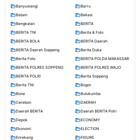
Banyuwangi
Barru
Batam
Bekasi
Bengkalan
BERITA
BERITA TNI
Berita & Foto
BERITA BOLA
BERITA Daerah
BERITA Daerah Soppeng
Berita Duka
Berita Foto
BERITA POLDA MAKASSAR
BERITA POLRES SOPPENG
BERITA POLRES WAJO
BERITA POLRI
Berita Soppeng
Berita TNI
Bogor
Bone
Bulukumba
Cerebon
DAERAH
Daerah BERITA
Daerah BERITA Polri
Depok
ECONOMY
Ekonomi
ELECTION
Enrekang
FIGURE