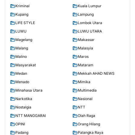
Kriminal
Kuala Lumpur
Kupang
Lampung
LIFE STYLE
Lombok Utara
LUWU
LUWU UTARA
Magelang
Makassar
Malang
Malasyia
Malino
Maros
Masyarakat
Mataram
Medan
Mekkah AHAD NEWS
Menado
Mimika
Minahasa Utara
Multimedia
Narkotika
Nasional
Nostalgia
NTT
NTT MANGGARAI
Olah Raga
OPINI
Orang Hilang
Padang
Palangka Raya