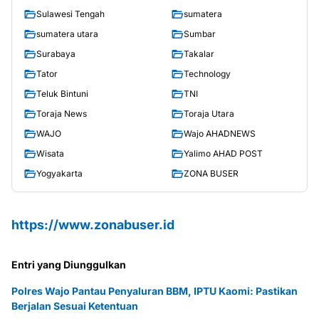
Sulawesi Tengah
sumatera
sumatera utara
Sumbar
Surabaya
Takalar
Tator
Technology
Teluk Bintuni
TNI
Toraja News
Toraja Utara
WAJO
Wajo AHADNEWS
Wisata
Yalimo AHAD POST
Yogyakarta
ZONA BUSER
https://www.zonabuser.id
Entri yang Diunggulkan
Polres Wajo Pantau Penyaluran BBM, IPTU Kaomi: Pastikan
Berjalan Sesuai Ketentuan