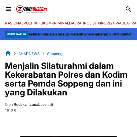
NASIONAL
POLITIK
HUKUM
KRIMINAL
DAERAH
POLISI
TNI
PERISTIWA
OLAHRA
 Pastikan Berjalan Sesuai Ketentuan
Kebakaran 3 Unit Rumah Panggung di De
BERITA HARI INI
AHADNEWS
Soppeng
Menjalin Silaturahmi dalam
Kekerabatan Polres dan Kodim
serta Pemda Soppeng dan ini
yang Dilakukan
Oleh
Redaksi (zonabuser.id)
16:28