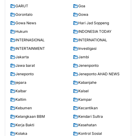
GARUT
Goa
Gorontalo
Gowa
Gowa News
Hari Jad Soppeng
Hukum
INDONESIA TODAY
INTERNASIONAL
INTERNATIONAL
INTERTAINMENT
Investigasi
Jakarta
Jambi
Jawa barat
Jenenponto
Jeneponto
Jeneponto AHAD NEWS
jepara
Kabanjahe
Kalbar
Kalsel
Kaltim
Kampar
Kebumen
Kecantikan
Kelangkaan BBM
Kendari Sultra
Kerja Bakti
Kesehatan
Kolaka
Kontrol Sosial