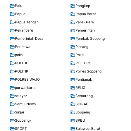
Palu
Pangkep
Papua
Papua Barat
Papua Tengah
Pare- Pare
Pekanbaru
Pemerintah
Pemerintah Desa
Pemkab Soppeng
Peristiwa
Pinrang
polis
Polisi
POLITIC
POLITICS
POLITIK
Polres Soppeng
POLRES WAJO
Pontianak
purwarkarta
RELIGI
selayar
Semarang
Sentul News
SIDRAP
Sinjai
Soppeng
Soppeng-
SPBU
SPORT
Sulawesi Barat