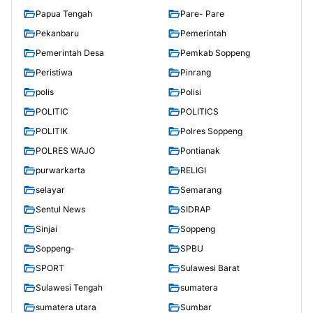
Papua Tengah
Pare- Pare
Pekanbaru
Pemerintah
Pemerintah Desa
Pemkab Soppeng
Peristiwa
Pinrang
polis
Polisi
POLITIC
POLITICS
POLITIK
Polres Soppeng
POLRES WAJO
Pontianak
purwarkarta
RELIGI
selayar
Semarang
Sentul News
SIDRAP
Sinjai
Soppeng
Soppeng-
SPBU
SPORT
Sulawesi Barat
Sulawesi Tengah
sumatera
sumatera utara
Sumbar