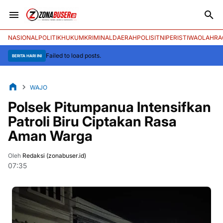
NASIONAL
POLITIK
HUKUM
KRIMINAL
DAERAH
POLISI
TNI
PERISTIWA
OLAHRA
Failed to load posts.
BERITA HARI INI
WAJO
Polsek Pitumpanua Intensifkan
Patroli Biru Ciptakan Rasa
Aman Warga
Oleh
Redaksi (zonabuser.id)
07:35