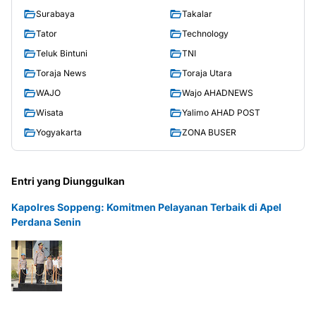
Surabaya
Takalar
Tator
Technology
Teluk Bintuni
TNI
Toraja News
Toraja Utara
WAJO
Wajo AHADNEWS
Wisata
Yalimo AHAD POST
Yogyakarta
ZONA BUSER
Entri yang Diunggulkan
Kapolres Soppeng: Komitmen Pelayanan Terbaik di Apel
Perdana Senin