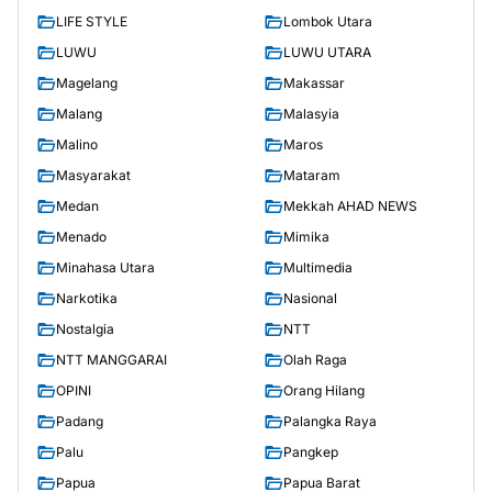
LIFE STYLE
Lombok Utara
LUWU
LUWU UTARA
Magelang
Makassar
Malang
Malasyia
Malino
Maros
Masyarakat
Mataram
Medan
Mekkah AHAD NEWS
Menado
Mimika
Minahasa Utara
Multimedia
Narkotika
Nasional
Nostalgia
NTT
NTT MANGGARAI
Olah Raga
OPINI
Orang Hilang
Padang
Palangka Raya
Palu
Pangkep
Papua
Papua Barat