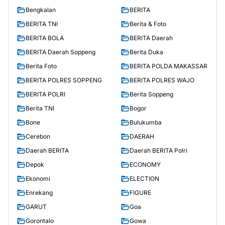
Bengkalan
BERITA
BERITA TNI
Berita & Foto
BERITA BOLA
BERITA Daerah
BERITA Daerah Soppeng
Berita Duka
Berita Foto
BERITA POLDA MAKASSAR
BERITA POLRES SOPPENG
BERITA POLRES WAJO
BERITA POLRI
Berita Soppeng
Berita TNI
Bogor
Bone
Bulukumba
Cerebon
DAERAH
Daerah BERITA
Daerah BERITA Polri
Depok
ECONOMY
Ekonomi
ELECTION
Enrekang
FIGURE
GARUT
Goa
Gorontalo
Gowa