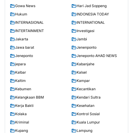
Gowa News
Hari Jad Soppeng
Hukum
INDONESIA TODAY
INTERNASIONAL
INTERNATIONAL
INTERTAINMENT
Investigasi
Jakarta
Jambi
Jawa barat
Jenenponto
Jeneponto
Jeneponto AHAD NEWS
jepara
Kabanjahe
Kalbar
Kalsel
Kaltim
Kampar
Kebumen
Kecantikan
Kelangkaan BBM
Kendari Sultra
Kerja Bakti
Kesehatan
Kolaka
Kontrol Sosial
Kriminal
Kuala Lumpur
Kupang
Lampung