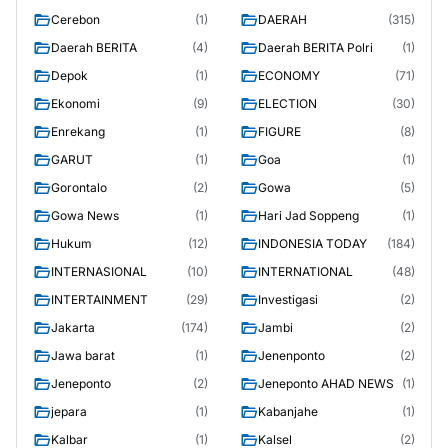
Cerebon
(1)
DAERAH
(315)
Daerah BERITA
(4)
Daerah BERITA Polri
(1)
Depok
(1)
ECONOMY
(71)
Ekonomi
(9)
ELECTION
(30)
Enrekang
(1)
FIGURE
(8)
GARUT
(1)
Goa
(1)
Gorontalo
(2)
Gowa
(5)
Gowa News
(1)
Hari Jad Soppeng
(1)
Hukum
(12)
INDONESIA TODAY
(184)
INTERNASIONAL
(10)
INTERNATIONAL
(48)
INTERTAINMENT
(29)
Investigasi
(2)
Jakarta
(174)
Jambi
(2)
Jawa barat
(1)
Jenenponto
(2)
Jeneponto
(2)
Jeneponto AHAD NEWS
(1)
jepara
(1)
Kabanjahe
(1)
Kalbar
(1)
Kalsel
(2)