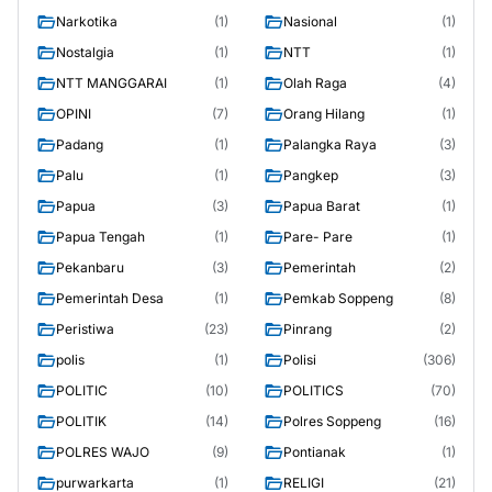
Narkotika
(1)
Nasional
(1)
Nostalgia
(1)
NTT
(1)
NTT MANGGARAI
(1)
Olah Raga
(4)
OPINI
(7)
Orang Hilang
(1)
Padang
(1)
Palangka Raya
(3)
Palu
(1)
Pangkep
(3)
Papua
(3)
Papua Barat
(1)
Papua Tengah
(1)
Pare- Pare
(1)
Pekanbaru
(3)
Pemerintah
(2)
Pemerintah Desa
(1)
Pemkab Soppeng
(8)
Peristiwa
(23)
Pinrang
(2)
polis
(1)
Polisi
(306)
POLITIC
(10)
POLITICS
(70)
POLITIK
(14)
Polres Soppeng
(16)
POLRES WAJO
(9)
Pontianak
(1)
purwarkarta
(1)
RELIGI
(21)