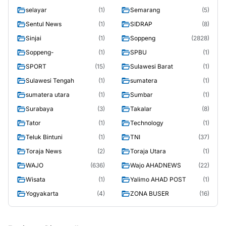
selayar
(1)
Semarang
(5)
Sentul News
(1)
SIDRAP
(8)
Sinjai
(1)
Soppeng
(2828)
Soppeng-
(1)
SPBU
(1)
SPORT
(15)
Sulawesi Barat
(1)
Sulawesi Tengah
(1)
sumatera
(1)
sumatera utara
(1)
Sumbar
(1)
Surabaya
(3)
Takalar
(8)
Tator
(1)
Technology
(1)
Teluk Bintuni
(1)
TNI
(37)
Toraja News
(2)
Toraja Utara
(1)
WAJO
(636)
Wajo AHADNEWS
(22)
Wisata
(1)
Yalimo AHAD POST
(1)
Yogyakarta
(4)
ZONA BUSER
(16)