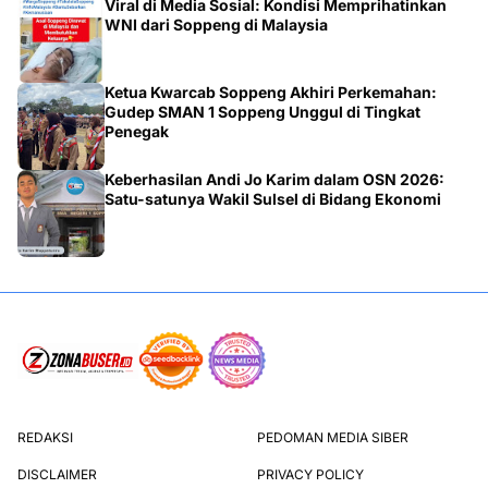
Viral di Media Sosial: Kondisi Memprihatinkan
WNI dari Soppeng di Malaysia
Ketua Kwarcab Soppeng Akhiri Perkemahan:
Gudep SMAN 1 Soppeng Unggul di Tingkat
Penegak
Keberhasilan Andi Jo Karim dalam OSN 2026:
Satu-satunya Wakil Sulsel di Bidang Ekonomi
REDAKSI
PEDOMAN MEDIA SIBER
DISCLAIMER
PRIVACY POLICY