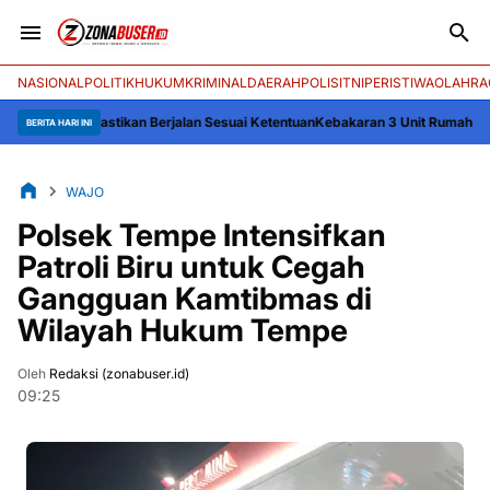
NASIONAL
POLITIK
HUKUM
KRIMINAL
DAERAH
POLISI
TNI
PERISTIWA
OLAHRA
Pastikan Berjalan Sesuai Ketentuan
Kebakaran 3 Unit Rumah Panggung di Des
BERITA HARI INI
WAJO
Polsek Tempe Intensifkan
Patroli Biru untuk Cegah
Gangguan Kamtibmas di
Wilayah Hukum Tempe
Oleh
Redaksi (zonabuser.id)
09:25