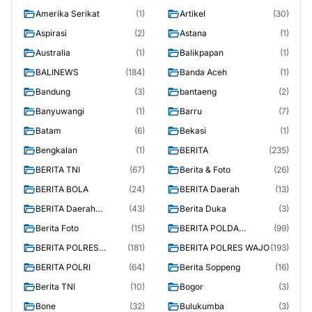
Amerika Serikat
(1)
Artikel
(30)
Aspirasi
(2)
Astana
(1)
Australia
(1)
Balikpapan
(1)
BALINEWS
(184)
Banda Aceh
(1)
Bandung
(3)
bantaeng
(2)
Banyuwangi
(1)
Barru
(7)
Batam
(6)
Bekasi
(1)
Bengkalan
(1)
BERITA
(235)
BERITA TNI
(67)
Berita & Foto
(26)
BERITA BOLA
(24)
BERITA Daerah
(13)
BERITA Daerah
(43)
Berita Duka
(3)
Soppeng
Berita Foto
(15)
BERITA POLDA
(99)
MAKASSAR
BERITA POLRES
(181)
BERITA POLRES WAJO
(193)
SOPPENG
BERITA POLRI
(64)
Berita Soppeng
(16)
Berita TNI
(10)
Bogor
(3)
Bone
(32)
Bulukumba
(3)