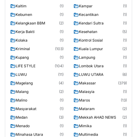
Kaltim
(1)
Kampar
(1)
Kebumen
(1)
Kecantikan
(1)
Kelangkaan BBM
(2)
Kendari Sultra
(1)
Kerja Bakti
(1)
Kesehatan
(5)
Kolaka
(1)
Kontrol Sosial
(1)
Kriminal
(103)
Kuala Lumpur
(2)
Kupang
(1)
Lampung
(1)
LIFE STYLE
(104)
Lombok Utara
(1)
LUWU
(11)
LUWU UTARA
(6)
Magelang
(4)
Makassar
(379)
Malang
(2)
Malasyia
(1)
Malino
(1)
Maros
(13)
Masyarakat
(1)
Mataram
(2)
Medan
(3)
Mekkah AHAD NEWS
(2)
Menado
(1)
Mimika
(1)
Minahasa Utara
(1)
Multimedia
(1)