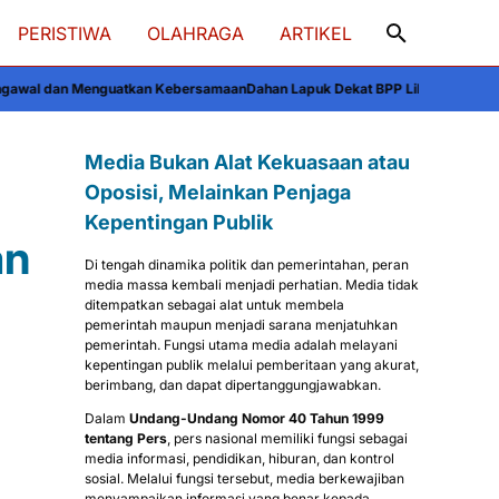
PERISTIWA
OLAHRAGA
ARTIKEL
atkan Kebersamaan
Dahan Lapuk Dekat BPP Liliriaja Soppeng Mengancam Pe
Media Bukan Alat Kekuasaan atau
Oposisi, Melainkan Penjaga
a
Kepentingan Publik
an
Di tengah dinamika politik dan pemerintahan, peran
media massa kembali menjadi perhatian. Media tidak
ditempatkan sebagai alat untuk membela
pemerintah maupun menjadi sarana menjatuhkan
pemerintah. Fungsi utama media adalah melayani
kepentingan publik melalui pemberitaan yang akurat,
berimbang, dan dapat dipertanggungjawabkan.
Dalam
Undang-Undang Nomor 40 Tahun 1999
tentang Pers
, pers nasional memiliki fungsi sebagai
media informasi, pendidikan, hiburan, dan kontrol
sosial. Melalui fungsi tersebut, media berkewajiban
menyampaikan informasi yang benar kepada