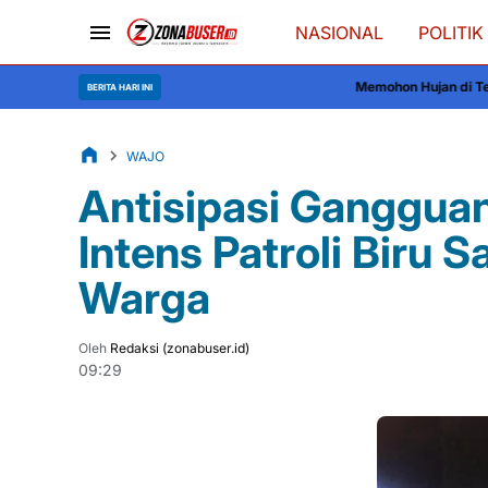
NASIONAL
POLITIK
Memohon Hujan di Tengah Kemarau, Rat
BERITA HARI INI
WAJO
Antisipasi Ganggua
Intens Patroli Biru 
Warga
Oleh
Redaksi (zonabuser.id)
09:29