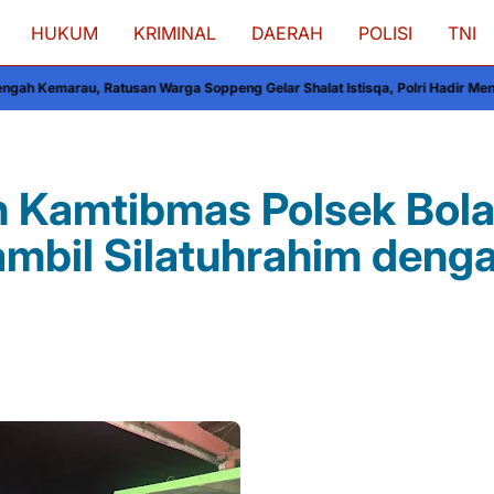
HUKUM
KRIMINAL
DAERAH
POLISI
TNI
usan Warga Soppeng Gelar Shalat Istisqa, Polri Hadir Mengawal dan Mengu
n Kamtibmas Polsek Bol
Sambil Silatuhrahim deng