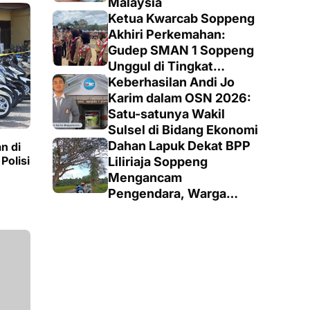
Malaysia
Ketua Kwarcab Soppeng
Akhiri Perkemahan:
Gudep SMAN 1 Soppeng
Unggul di Tingkat
Penegak
Keberhasilan Andi Jo
Karim dalam OSN 2026:
Satu-satunya Wakil
Sulsel di Bidang Ekonomi
Dahan Lapuk Dekat BPP
n di
Polisi
Liliriaja Soppeng
Mengancam
Pengendara, Warga
Minta Pemangkasan
Cepat