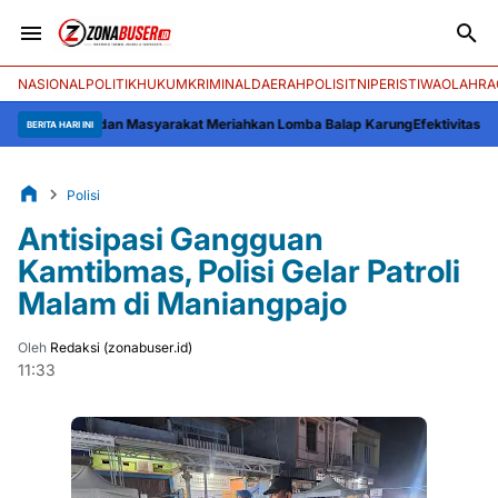
NASIONAL
POLITIK
HUKUM
KRIMINAL
DAERAH
POLISI
TNI
PERISTIWA
OLAHRA
mda dan Masyarakat Meriahkan Lomba Balap Karung
Efektivitas Pengawasan P
BERITA HARI INI
Polisi
Antisipasi Gangguan
Kamtibmas, Polisi Gelar Patroli
Malam di Maniangpajo
Oleh
Redaksi (zonabuser.id)
11:33