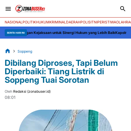
NASIONAL
POLITIK
HUKUM
KRIMINAL
DAERAH
POLISI
TNI
PERISTIWA
OLAHRA
 dengan Kejaksaan untuk Sinergi Hukum yang Lebih Baik
Kapolres Wajo Silat
BERITA HARI INI
Soppeng
Dibilang Diproses, Tapi Belum
Diperbaiki: Tiang Listrik di
Soppeng Tuai Sorotan
Oleh
Redaksi (zonabuser.id)
08:01