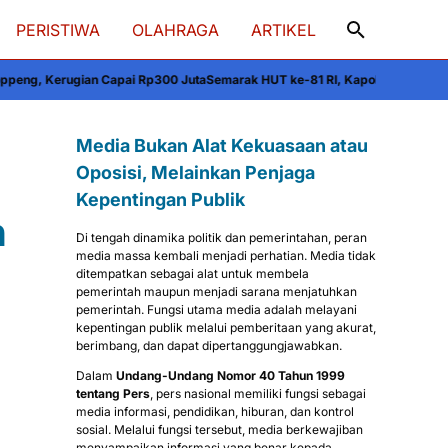
PERISTIWA
OLAHRAGA
ARTIKEL
i Rp300 Juta
Semarak HUT ke-81 RI, Kapolres Wajo Bersama Forkopimda dan
Media Bukan Alat Kekuasaan atau
Oposisi, Melainkan Penjaga
Kepentingan Publik
n
Di tengah dinamika politik dan pemerintahan, peran
media massa kembali menjadi perhatian. Media tidak
ditempatkan sebagai alat untuk membela
pemerintah maupun menjadi sarana menjatuhkan
pemerintah. Fungsi utama media adalah melayani
kepentingan publik melalui pemberitaan yang akurat,
berimbang, dan dapat dipertanggungjawabkan.
Dalam
Undang-Undang Nomor 40 Tahun 1999
tentang Pers
, pers nasional memiliki fungsi sebagai
media informasi, pendidikan, hiburan, dan kontrol
sosial. Melalui fungsi tersebut, media berkewajiban
menyampaikan informasi yang benar kepada