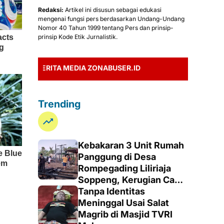
Redaksi:
Artikel ini disusun sebagai edukasi
mengenai fungsi pers berdasarkan Undang-Undang
Nomor 40 Tahun 1999 tentang Pers dan prinsip-
prinsip Kode Etik Jurnalistik.
BERITA MEDIA ZONABUSER.ID
Trending
Kebakaran 3 Unit Rumah
Panggung di Desa
Rompegading Liliriaja
Soppeng, Kerugian Capai
Rp300 Juta
Tanpa Identitas
Meninggal Usai Salat
Magrib di Masjid TVRI