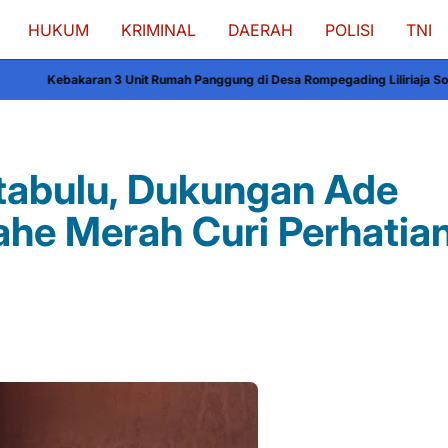
HUKUM
KRIMINAL
DAERAH
POLISI
TNI
it Rumah Panggung di Desa Rompegading Liliriaja Soppeng, Kerugian Capa
ttabulu, Dukungan Ade
ahe Merah Curi Perhatia