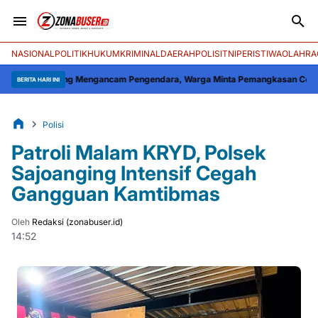
NASIONAL
POLITIK
HUKUM
KRIMINAL
DAERAH
POLISI
TNI
PERISTIWA
OLAHRA
Soppeng Mengancam Pengendara, Warga Minta Pemangkasan Cepat
Kapolres W
BERITA HARI INI
Polisi
Patroli Malam KRYD, Polsek
Sajoanging Intensif Cegah
Gangguan Kamtibmas
Oleh
Redaksi (zonabuser.id)
14:52