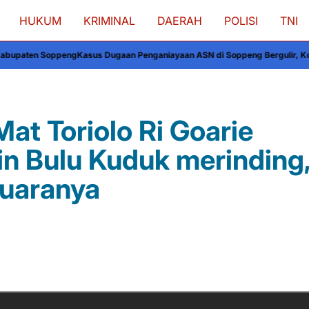
HUKUM
KRIMINAL
DAERAH
POLISI
TNI
asus Dugaan Penganiayaan ASN di Soppeng Bergulir, Korban Pilih Jalur H
at Toriolo Ri Goarie
in Bulu Kuduk merinding
Suaranya