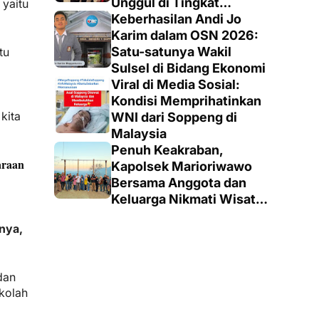
Unggul di Tingkat
 yaitu
Penegak
Keberhasilan Andi Jo
Karim dalam OSN 2026:
Satu-satunya Wakil
atu
Sulsel di Bidang Ekonomi
Viral di Media Sosial:
Kondisi Memprihatinkan
kita
WNI dari Soppeng di
Malaysia
Penuh Keakraban,
araan
Kapolsek Marioriwawo
Bersama Anggota dan
Keluarga Nikmati Wisata
Alam
nya,
dan
kolah