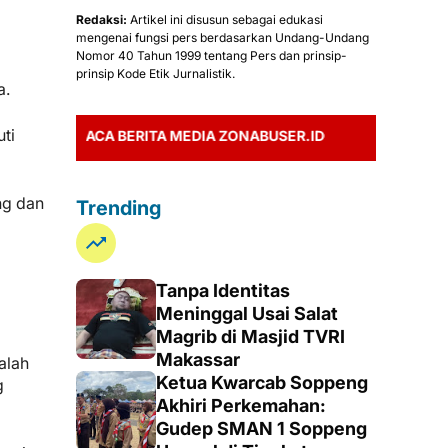
Redaksi:
Artikel ini disusun sebagai edukasi
mengenai fungsi pers berdasarkan Undang-Undang
Nomor 40 Tahun 1999 tentang Pers dan prinsip-
prinsip Kode Etik Jurnalistik.
a.
uti
BACA BERITA MEDIA ZONABUSER.ID
ng dan
Trending
Tanpa Identitas
Meninggal Usai Salat
Magrib di Masjid TVRI
Makassar
alah
Ketua Kwarcab Soppeng
g
Akhiri Perkemahan:
Gudep SMAN 1 Soppeng