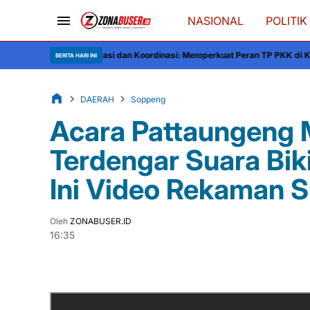
NASIONAL
POLITIK
a
Inovasi dan Koordinasi: Memperkuat Peran TP PKK di Kabupaten Soppeng
K
BERITA HARI INI
DAERAH
Soppeng
Acara Pattaungeng M
Terdengar Suara Bik
Ini Video Rekaman 
Oleh
ZONABUSER.ID
16:35