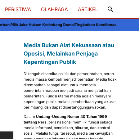
PERISTIWA
OLAHRAGA
ARTIKEL
ukum Ketimbang Damai
Tingkatkan Kamtibmas Soppeng, Kapolres Perkenalkan 
Media Bukan Alat Kekuasaan atau
Oposisi, Melainkan Penjaga
Kepentingan Publik
,
Di tengah dinamika politik dan pemerintahan, peran
media massa kembali menjadi perhatian. Media tidak
ditempatkan sebagai alat untuk membela
pemerintah maupun menjadi sarana menjatuhkan
pemerintah. Fungsi utama media adalah melayani
kepentingan publik melalui pemberitaan yang akurat,
berimbang, dan dapat dipertanggungjawabkan.
Dalam
Undang-Undang Nomor 40 Tahun 1999
tentang Pers
, pers nasional memiliki fungsi sebagai
media informasi, pendidikan, hiburan, dan kontrol
sosial. Melalui fungsi tersebut, media berkewajiban
menyampaikan informasi yang benar kepada