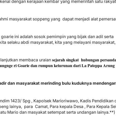
dikenal dengan kerajaan kembar yang memerintah satu rakyat
turahmi masyarakat soppeng yang dapat menjadi alat pemers
h goarie ini adalah sosok pemimpin yang bijak dan adil serta
ta selaku abdi masyarakat, kita yang melayani masyarakat, 
sejarah singkat hubungan persaud
lanjutkan membaca uraian
gnge ri Goarie dan rumpun keturunan dari La Pateppa Arung
dir dan masyarakat merinding bulu kuduknya mendengar
andim 1423/ Spg , Kapolsek Marioriwawo, Kadis Pendidikan 
ng lainya, para Camat, Para kepala Desa , Para Kepala Se
atu Mario dan masyakat setempat serta undangan lainya.**)