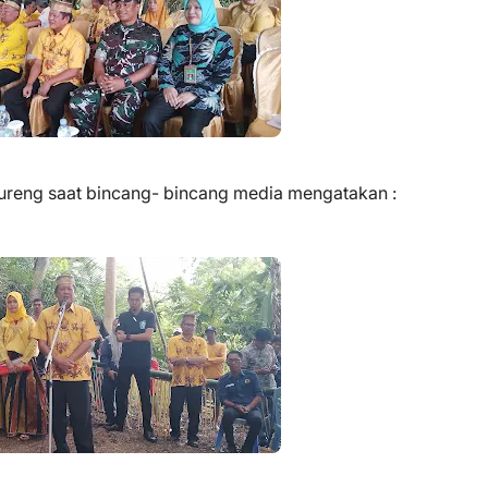
bureng saat bincang- bincang media mengatakan :