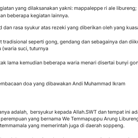
iatan yang dilaksanakan yakni: mappaleppe ri ale libureng;
n beberapa kegiatan lainnya.
dan rasa syukur atas rezeki yang diberikan oleh yang kuas
at tradisional seperti gong, gendang dan sebagainya dan diik
TERIMA KASIH TELAH MEM
(waria suci, tuturnya
tak lama kemudian beberapa waria menari disertai bunyi go
n pembacaan doa yang dibawakan Andi Muhammad Ikram
amanya adalah, bersyukur kepada Allah.SWT dan tempat ini ad
pin perempuan yang bernama We Temmapuppu Arung Liburen
temmamala yang memerintah juga di daerah soppeng.