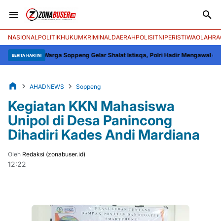
NASIONAL
POLITIK
HUKUM
KRIMINAL
DAERAH
POLISI
TNI
PERISTIWA
OLAHRA
tusan Warga Soppeng Gelar Shalat Istisqa, Polri Hadir Mengawal dan Men
BERITA HARI INI
AHADNEWS
Soppeng
Kegiatan KKN Mahasiswa
Unipol di Desa Panincong
Dihadiri Kades Andi Mardiana
Oleh
Redaksi (zonabuser.id)
12:22