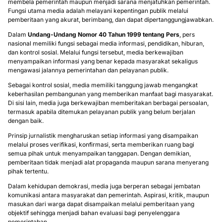
membela pemerintah maupun menjadi sarana menjatuhkan pemerintah.
Fungsi utama media adalah melayani kepentingan publik melalui
pemberitaan yang akurat, berimbang, dan dapat dipertanggungjawabkan.
Dalam
Undang-Undang Nomor 40 Tahun 1999 tentang Pers
, pers
nasional memiliki fungsi sebagai media informasi, pendidikan, hiburan,
dan kontrol sosial. Melalui fungsi tersebut, media berkewajiban
menyampaikan informasi yang benar kepada masyarakat sekaligus
mengawasi jalannya pemerintahan dan pelayanan publik.
Sebagai kontrol sosial, media memiliki tanggung jawab mengangkat
keberhasilan pembangunan yang memberikan manfaat bagi masyarakat.
Di sisi lain, media juga berkewajiban memberitakan berbagai persoalan,
termasuk apabila ditemukan pelayanan publik yang belum berjalan
dengan baik.
Prinsip jurnalistik mengharuskan setiap informasi yang disampaikan
melalui proses verifikasi, konfirmasi, serta memberikan ruang bagi
semua pihak untuk menyampaikan tanggapan. Dengan demikian,
pemberitaan tidak menjadi alat propaganda maupun sarana menyerang
pihak tertentu.
Dalam kehidupan demokrasi, media juga berperan sebagai jembatan
komunikasi antara masyarakat dan pemerintah. Aspirasi, kritik, maupun
masukan dari warga dapat disampaikan melalui pemberitaan yang
objektif sehingga menjadi bahan evaluasi bagi penyelenggara
pemerintahan.