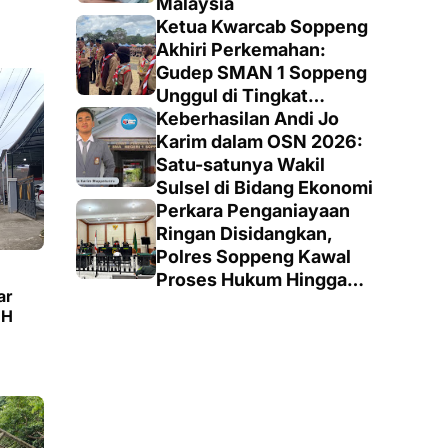
Malaysia
Ketua Kwarcab Soppeng
Akhiri Perkemahan:
Gudep SMAN 1 Soppeng
Unggul di Tingkat
Penegak
Keberhasilan Andi Jo
Karim dalam OSN 2026:
Satu-satunya Wakil
Sulsel di Bidang Ekonomi
Perkara Penganiayaan
Ringan Disidangkan,
Polres Soppeng Kawal
Proses Hukum Hingga
ar
Putusan
 H