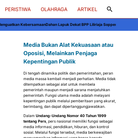
PERISTIWA
OLAHRAGA
ARTIKEL
an
Dahan Lapuk Dekat BPP Liliriaja Soppeng Mengancam Pengendara, Warga
Media Bukan Alat Kekuasaan atau
Oposisi, Melainkan Penjaga
Kepentingan Publik
Di tengah dinamika politik dan pemerintahan, peran
media massa kembali menjadi perhatian. Media tidak
ditempatkan sebagai alat untuk membela
pemerintah maupun menjadi sarana menjatuhkan
pemerintah. Fungsi utama media adalah melayani
kepentingan publik melalui pemberitaan yang akurat,
berimbang, dan dapat dipertanggungjawabkan.
Dalam
Undang-Undang Nomor 40 Tahun 1999
tentang Pers
, pers nasional memiliki fungsi sebagai
media informasi, pendidikan, hiburan, dan kontrol
sosial. Melalui fungsi tersebut, media berkewajiban
menyampaikan informasi yang benar kepada