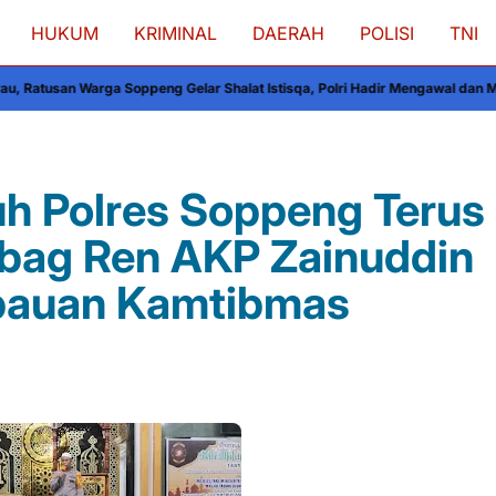
HUKUM
KRIMINAL
DAERAH
POLISI
TNI
ng Gelar Shalat Istisqa, Polri Hadir Mengawal dan Menguatkan Kebersama
uh Polres Soppeng Terus
 Kabag Ren AKP Zainuddin
bauan Kamtibmas