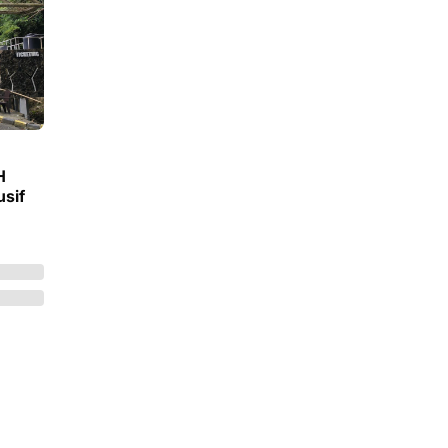
H
sif