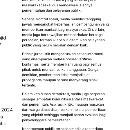
masyarakat sekaligus mengawasi jalannya
pemerintahan dan pelayanan publik.
Sebagai kontrol sosial, media memiliki tanggung
jawab mengangkat keberhasilan pembangunan yang
memberikan manfaat bagi masyarakat. Di sisi lain,
media juga berkewajiban memberitakan berbagai
jid
persoalan, termasuk apabila ditemukan pelayanan
7
publik yang belum berjalan dengan baik.
Prinsip jurnalistik mengharuskan setiap informasi
yang disampaikan melalui proses verifikasi,
konfirmasi, serta memberikan ruang bagi semua
pihak untuk menyampaikan tanggapan. Dengan
demikian, pemberitaan tidak menjadi alat
propaganda maupun sarana menyerang pihak
tertentu.
Dalam kehidupan demokrasi, media juga berperan
sebagai jembatan komunikasi antara masyarakat
dan pemerintah. Aspirasi, kritik, maupun masukan
u 2024
dari warga dapat disampaikan melalui pemberitaan
yang objektif sehingga menjadi bahan evaluasi bagi
us
penyelenggara pemerintahan.
litik.
Kepercayaan publik terhadap media akan terjaga