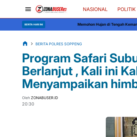
NASIONAL
POLITIK
Memohon Hujan di Tengah Kemarau, Ratusan Warga Soppe
BERITA HARI INI
BERITA POLRES SOPPENG
Program Safari Sub
Berlanjut , Kali ini
Menyampaikan him
Oleh
ZONABUSER.ID
20:30