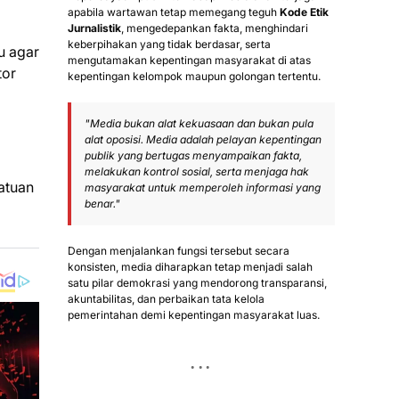
apabila wartawan tetap memegang teguh
Kode Etik
Jurnalistik
, mengedepankan fakta, menghindari
keberpihakan yang tidak berdasar, serta
u agar
mengutamakan kepentingan masyarakat di atas
tor
kepentingan kelompok maupun golongan tertentu.
"Media bukan alat kekuasaan dan bukan pula
alat oposisi. Media adalah pelayan kepentingan
publik yang bertugas menyampaikan fakta,
melakukan kontrol sosial, serta menjaga hak
atuan
masyarakat untuk memperoleh informasi yang
benar."
Dengan menjalankan fungsi tersebut secara
konsisten, media diharapkan tetap menjadi salah
satu pilar demokrasi yang mendorong transparansi,
akuntabilitas, dan perbaikan tata kelola
pemerintahan demi kepentingan masyarakat luas.