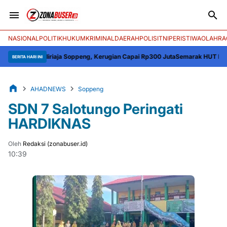
NASIONAL
POLITIK
HUKUM
KRIMINAL
DAERAH
POLISI
TNI
PERISTIWA
OLAHRA
liriaja Soppeng, Kerugian Capai Rp300 Juta
Semarak HUT ke-81 RI, Kapolr
BERITA HARI INI
AHADNEWS
Soppeng
SDN 7 Salotungo Peringati
HARDIKNAS
Oleh
Redaksi (zonabuser.id)
10:39