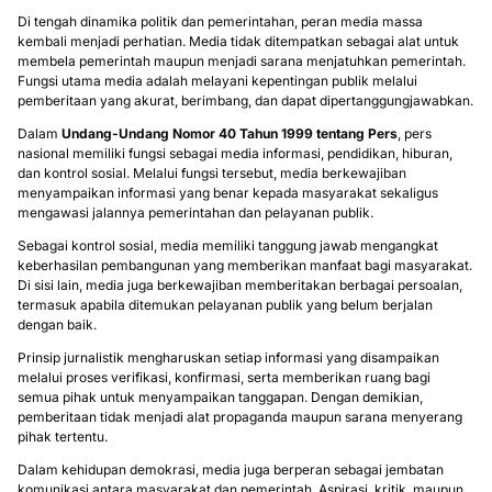
Di tengah dinamika politik dan pemerintahan, peran media massa
kembali menjadi perhatian. Media tidak ditempatkan sebagai alat untuk
membela pemerintah maupun menjadi sarana menjatuhkan pemerintah.
Fungsi utama media adalah melayani kepentingan publik melalui
pemberitaan yang akurat, berimbang, dan dapat dipertanggungjawabkan.
Dalam
Undang-Undang Nomor 40 Tahun 1999 tentang Pers
, pers
nasional memiliki fungsi sebagai media informasi, pendidikan, hiburan,
dan kontrol sosial. Melalui fungsi tersebut, media berkewajiban
menyampaikan informasi yang benar kepada masyarakat sekaligus
mengawasi jalannya pemerintahan dan pelayanan publik.
Sebagai kontrol sosial, media memiliki tanggung jawab mengangkat
keberhasilan pembangunan yang memberikan manfaat bagi masyarakat.
Di sisi lain, media juga berkewajiban memberitakan berbagai persoalan,
termasuk apabila ditemukan pelayanan publik yang belum berjalan
dengan baik.
Prinsip jurnalistik mengharuskan setiap informasi yang disampaikan
melalui proses verifikasi, konfirmasi, serta memberikan ruang bagi
semua pihak untuk menyampaikan tanggapan. Dengan demikian,
pemberitaan tidak menjadi alat propaganda maupun sarana menyerang
pihak tertentu.
Dalam kehidupan demokrasi, media juga berperan sebagai jembatan
komunikasi antara masyarakat dan pemerintah. Aspirasi, kritik, maupun