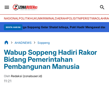
NASIONAL
POLITIK
HUKUM
KRIMINAL
DAERAH
POLISI
TNI
PERISTIWA
OLAHRA
arga Soppeng Gelar Shalat Istisqa, Polri Hadir Mengawal dan Menguatkan
BERITA HARI INI
AHADNEWS
Soppeng
Wabup Soppeng Hadiri Rakor
Bidang Pemerintahan
Pembangunan Manusia
Oleh
Redaksi (zonabuser.id)
11:21