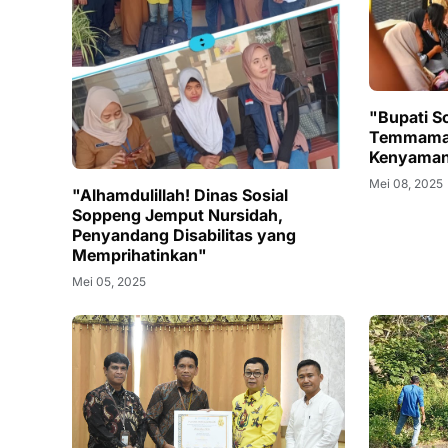
"Bupati S
Temmamal
Kenyamana
Mei 08, 2025
"Alhamdulillah! Dinas Sosial
Soppeng Jemput Nursidah,
Penyandang Disabilitas yang
Memprihatinkan"
Mei 05, 2025