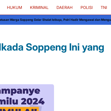
HUKUM
KRIMINAL
DAERAH
POLISI
TNI
Gelar Shalat Istisqa, Polri Hadir Mengawal dan Menguatkan Kebersamaan
D
lkada Soppeng Ini yang