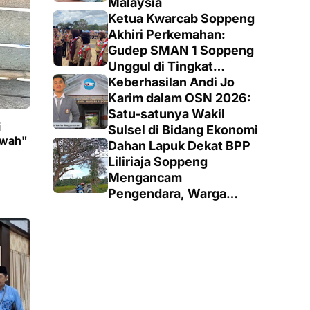
Malaysia
Ketua Kwarcab Soppeng
Akhiri Perkemahan:
Gudep SMAN 1 Soppeng
Unggul di Tingkat
Penegak
Keberhasilan Andi Jo
Karim dalam OSN 2026:
Satu-satunya Wakil
i
Sulsel di Bidang Ekonomi
awah"
Dahan Lapuk Dekat BPP
Liliriaja Soppeng
Mengancam
Pengendara, Warga
Minta Pemangkasan
Cepat