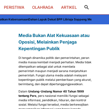
PERISTIWA
OLAHRAGA
ARTIKEL
ahan Lapuk Dekat BPP Liliriaja Soppeng Mengancam Pengendara, Warga Mi
Media Bukan Alat Kekuasaan atau
Oposisi, Melainkan Penjaga
Kepentingan Publik
Di tengah dinamika politik dan pemerintahan, peran
media massa kembali menjadi perhatian. Media tidak
ditempatkan sebagai alat untuk membela
pemerintah maupun menjadi sarana menjatuhkan
pemerintah. Fungsi utama media adalah melayani
kepentingan publik melalui pemberitaan yang akurat,
berimbang, dan dapat dipertanggungjawabkan.
Dalam
Undang-Undang Nomor 40 Tahun 1999
tentang Pers
, pers nasional memiliki fungsi sebagai
media informasi, pendidikan, hiburan, dan kontrol
sosial. Melalui fungsi tersebut, media berkewajiban
menyampaikan informasi yang benar kepada