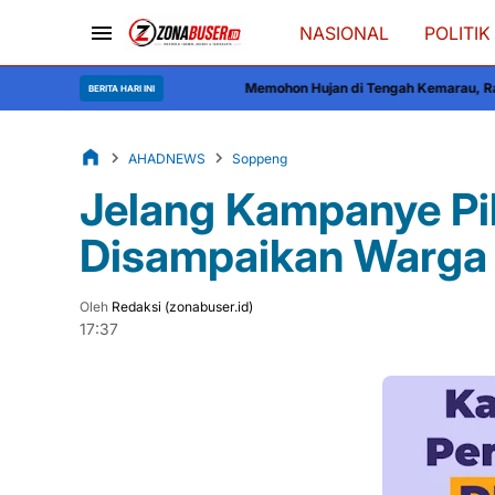
NASIONAL
POLITIK
Memohon Hujan di Tengah Kemarau, Ratusan Warga Soppeng 
BERITA HARI INI
AHADNEWS
Soppeng
Jelang Kampanye Pi
Disampaikan Warga
Oleh
Redaksi (zonabuser.id)
17:37