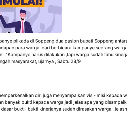
anye pilkada di Soppeng dua paslon bupati Soppeng antar
dapan para warga ,dari berbicara kampanye seorang warga
, “Kampanye harus dilakukan ,tapi warga sudah tahu kinerj
engah masyarakat, ujarnya , Sabtu 28/9
 memperkenalkan diri juga menyampaikan visi- misi kepada w
kan banyak bukti kepada warga jadi jelas apa yang disampai
asar bukti- bukti kinerjanya sudah dirasakan warga , jelas