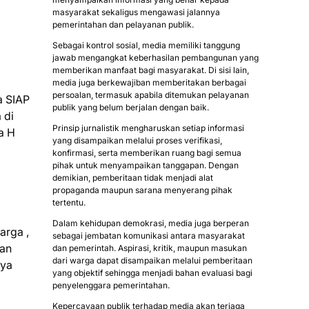
masyarakat sekaligus mengawasi jalannya
pemerintahan dan pelayanan publik.
Sebagai kontrol sosial, media memiliki tanggung
jawab mengangkat keberhasilan pembangunan yang
memberikan manfaat bagi masyarakat. Di sisi lain,
media juga berkewajiban memberitakan berbagai
persoalan, termasuk apabila ditemukan pelayanan
a SIAP
publik yang belum berjalan dengan baik.
 di
Prinsip jurnalistik mengharuskan setiap informasi
a H
yang disampaikan melalui proses verifikasi,
konfirmasi, serta memberikan ruang bagi semua
pihak untuk menyampaikan tanggapan. Dengan
demikian, pemberitaan tidak menjadi alat
propaganda maupun sarana menyerang pihak
tertentu.
Dalam kehidupan demokrasi, media juga berperan
arga ,
sebagai jembatan komunikasi antara masyarakat
kan
dan pemerintah. Aspirasi, kritik, maupun masukan
dari warga dapat disampaikan melalui pemberitaan
nya
yang objektif sehingga menjadi bahan evaluasi bagi
penyelenggara pemerintahan.
Kepercayaan publik terhadap media akan terjaga