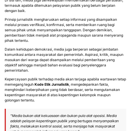
Di sisi lain, media juga berkewajiban memberitakan berbagai persoalan,
termasuk apabila ditemukan pelayanan publik yang belum berjalan
dengan baik.
Prinsip jurnalistik mengharuskan setiap informasi yang disampaikan
melalui proses verifikasi, konfirmasi, serta memberikan ruang bagi
semua pihak untuk menyampaikan tanggapan. Dengan demikian,
pemberitaan tidak menjadi alat propaganda maupun sarana menyerang
pihak tertentu.
Dalam kehidupan demokrasi, media juga berperan sebagai jembatan
komunikasi antara masyarakat dan pemerintah. Aspirasi, kritik, maupun
masukan dari warga dapat disampaikan melalui pemberitaan yang
objektif sehingga menjadi bahan evaluasi bagi penyelenggara
pemerintahan.
Kepercayaan publik terhadap media akan terjaga apabila wartawan tetap
memegang teguh
Kode Etik Jurnalistik
, mengedepankan fakta,
menghindari keberpihakan yang tidak berdasar, serta mengutamakan
kepentingan masyarakat di atas kepentingan kelompok maupun
golongan tertentu.
"Media bukan alat kekuasaan dan bukan pula alat oposisi. Media
adalah pelayan kepentingan publik yang bertugas menyampaikan
fakta, melakukan kontrol sosial, serta menjaga hak masyarakat