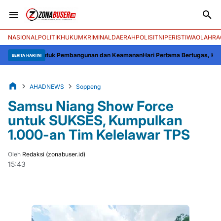
NASIONAL
POLITIK
HUKUM
KRIMINAL
DAERAH
POLISI
TNI
PERISTIWA
OLAHRA
 Baru untuk Pembangunan dan Keamanan
Hari Pertama Bertugas, Kabagbinkar 
BERITA HARI INI
AHADNEWS
Soppeng
Samsu Niang Show Force
untuk SUKSES, Kumpulkan
1.000-an Tim Kelelawar TPS
Oleh
Redaksi (zonabuser.id)
15:43